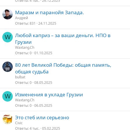
Ответы
4 тыс.
26.12.2025
Маразм и паранойя Запада.
Андрей
Ответы
831
24.11.2025
Любой каприз – за ваши деньги. НПО в
W
Грузии
Waxtang.Ch
Ответы
0
01.10.2025
80 лет Великой Победы: общая память,
общая судьба
bulbat
Ответы
0
08.05.2025
Изменения в укладе Грузии
W
Waxtang.Ch
Ответы
0
06.05.2025
Это стеб или серьезно
Civic
Ответы
4 тыс.
05.02.2025