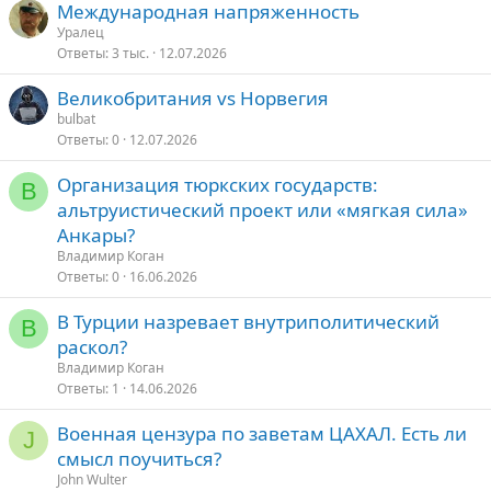
Международная напряженность
Уралец
Ответы
3 тыс.
12.07.2026
Великобритания vs Норвегия
bulbat
Ответы
0
12.07.2026
Организация тюркских государств:
В
альтруистический проект или «мягкая сила»
Анкары?
Владимир Коган
Ответы
0
16.06.2026
В Турции назревает внутриполитический
В
раскол?
Владимир Коган
Ответы
1
14.06.2026
Военная цензура по заветам ЦАХАЛ. Есть ли
J
смысл поучиться?
John Wulter