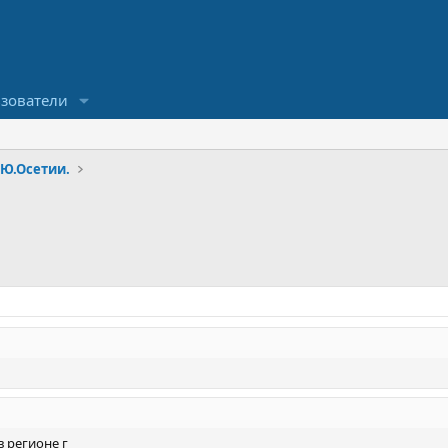
зователи
 Ю.Осетии.
в регионе г