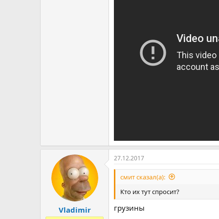
27.12.2017
смит сказал(а):
Кто их тут спросит?
грузины
Vladimir