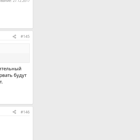
ование:
27.12.2017
#145
чительный
рвать будут
т.
#146