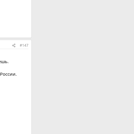
#147
ешь.
России.