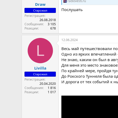
radiovesti.ru
Draw
Послушать
Старожил
Регистрация
26.08.2018
Сообщения
3 105
Реакции
678
12.06.2024
L
Весь май путешествовали по 
Одно из ярких впечатлений -
Не знаю, каким он был в авгу
Для меня это место знаково
Livilla
По крайней мере, пройдя ту
Старожил
До Рокского Туннеля была од
Регистрация
И дорога от тех событий к 
20.04.2020
Сообщения
1 816
Реакции
1 017