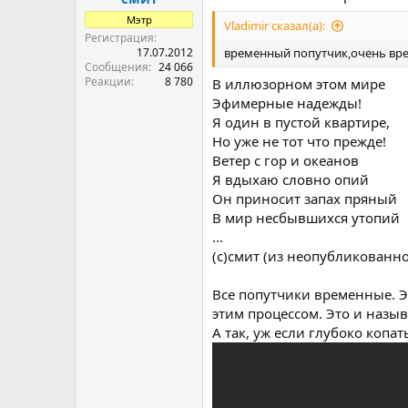
Мэтр
Vladimir сказал(а):
Регистрация
17.07.2012
временный попутчик,очень вр
Сообщения
24 066
Реакции
8 780
В иллюзорном этом мире
Эфимерные надежды!
Я один в пустой квартире,
Но уже не тот что прежде!
Ветер с гор и океанов
Я вдыхаю словно опий
Он приносит запах пряный
В мир несбывшихся утопий
...
(с)смит (из неопубликованно
Все попутчики временные. Э
этим процессом. Это и назыв
А так, уж если глубоко копа