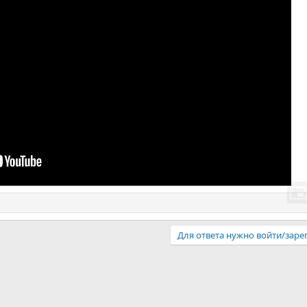
Для ответа нужно войти/заре
нная почта
ылка