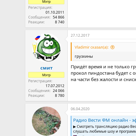
Мэтр
Регистрация
01.10.2011
Сообщения
54 866
Реакции
8 740
27.12.2017
Vladimir сказал(а):
грузхины
Придёт время и не только г
смит
прокол пиндостана будет с
Мэтр
на части без жалости и снисх
Регистрация
17.07.2012
Сообщения
24 066
Реакции
8 780
06.04.2020
Радио Вести ФМ онлайн - э
▶ Смотреть трансляцию радио Ве
слушать любимые шоу и программы