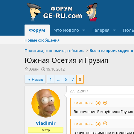
Форум
Что нового
Галерея
Поль
Новые сообщения
Политика, экономика, события.
Все что происходит в
Южная Осетия и Грузия
А
Д
Алан
19.10.2012
в
а
Назад
1
...
6
7
8
т
т
о
а
р
н
27.12.2017
т
а
е
ч
смит сказал(а):
м
а
Вовлечение Республики Грузия
ы
л
а
Vladimir
смит сказал(а):
Мэтр
в круг по взаимным интересам 