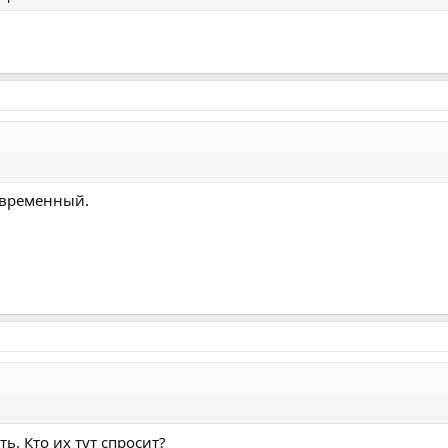
 временный.
ть. Кто их тут спросит?