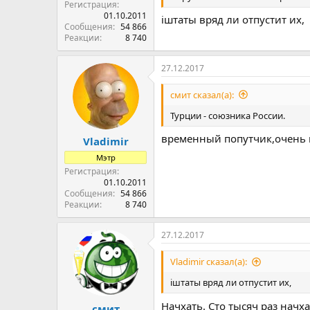
Регистрация
01.10.2011
iштаты вряд ли отпустит их,
Сообщения
54 866
Реакции
8 740
27.12.2017
смит сказал(а):
Турции - союзника России.
временный попутчик,очень
Vladimir
Мэтр
Регистрация
01.10.2011
Сообщения
54 866
Реакции
8 740
27.12.2017
Vladimir сказал(а):
iштаты вряд ли отпустит их,
Начхать. Сто тысяч раз начха
смит