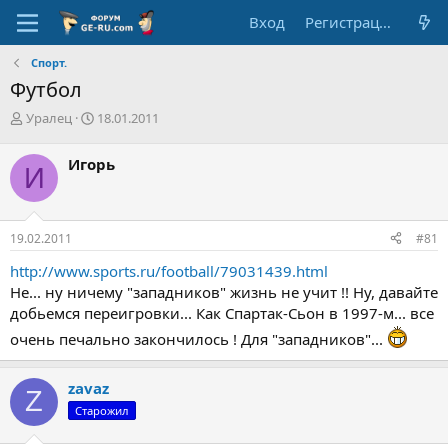
Вход
Регистрация
Спорт.
Футбол
А
Д
Уралец
18.01.2011
в
а
т
т
Игорь
И
о
а
р
н
т
а
е
ч
19.02.2011
#81
м
а
ы
л
http://www.sports.ru/football/79031439.html
а
Не... ну ничему "западников" жизнь не учит !! Ну, давайте
добьемся переигровки... Как Спартак-Сьон в 1997-м... все
очень печально закончилось ! Для "западников"...
zavaz
Z
Старожил