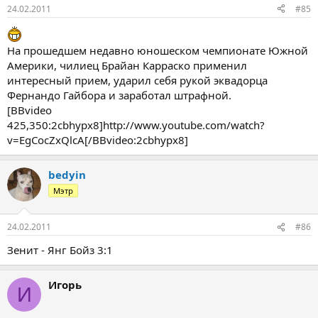
24.02.2011
#85
На прошедшем недавно юношеском чемпионате Южной
Америки, чилиец Брайан Карраско применил
интересный прием, ударил себя рукой эквадорца
Фернандо Гайбора и заработал штрафной.
[BBvideo
425,350:2cbhypx8]http://www.youtube.com/watch?
v=EgCocZxQlcA[/BBvideo:2cbhypx8]
bedyin
Мэтр
24.02.2011
#86
Зенит - Янг Бойз 3:1
Игорь
И