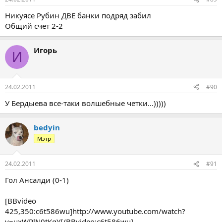
Никуясе Рубин ДВЕ банки подряд забил
Общий счет 2-2
Игорь
И
24.02.2011
#90
У Бердыева все-таки волшебные четки...)))))
bedyin
Мэтр
24.02.2011
#91
Гол Ансалди (0-1)
[BBvideo
425,350:c6t586wu]http://www.youtube.com/watch?
v=uxWPlN0tKqY[/BBvideo:c6t586wu]