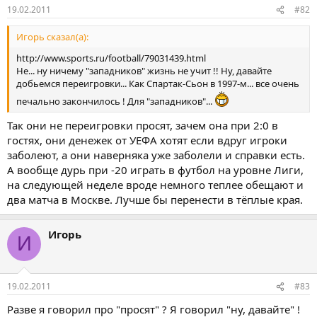
19.02.2011
#82
Игорь сказал(а):
http://www.sports.ru/football/79031439.html
Не... ну ничему "западников" жизнь не учит !! Ну, давайте
добьемся переигровки... Как Спартак-Сьон в 1997-м... все очень
печально закончилось ! Для "западников"...
Так они не переигровки просят, зачем она при 2:0 в
гостях, они денежек от УЕФА хотят если вдруг игроки
заболеют, а они наверняка уже заболели и справки есть.
А вообще дурь при -20 играть в футбол на уровне Лиги,
на следующей неделе вроде немного теплее обещают и
два матча в Москве. Лучше бы перенести в тёплые края.
Игорь
И
19.02.2011
#83
Разве я говорил про "просят" ? Я говорил "ну, давайте" !