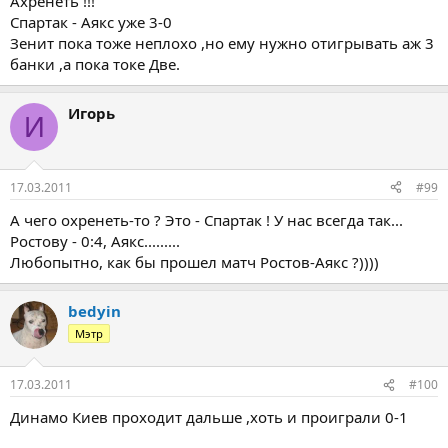
Ахренеть !!!
Спартак - Аякс уже 3-0
Зенит пока тоже неплохо ,но ему нужно отигрывать аж 3
банки ,а пока токе Две.
Игорь
И
17.03.2011
#99
А чего охренеть-то ? Это - Спартак ! У нас всегда так...
Ростову - 0:4, Аякс.........
Любопытно, как бы прошел матч Ростов-Аякс ?))))
bedyin
Мэтр
17.03.2011
#100
Динамо Киев проходит дальше ,хоть и проиграли 0-1