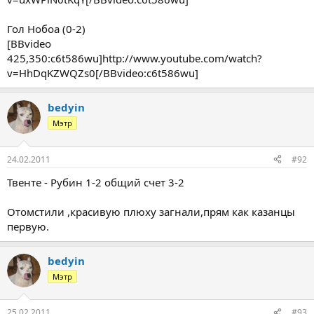
Гол Нобоа (0-2)
[BBvideo
425,350:c6t586wu]http://www.youtube.com/watch?
v=HhDqKZWQZs0[/BBvideo:c6t586wu]
bedyin
Мэтр
24.02.2011
#92
Твенте - Рубин 1-2 общий счет 3-2
Отомстили ,красивую плюху загнали,прям как казанцы
первую.
bedyin
Мэтр
25.02.2011
#93