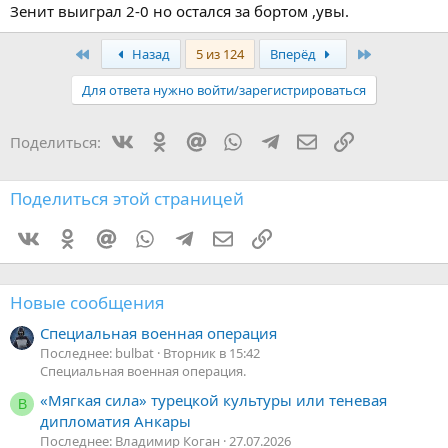
Зенит выиграл 2-0 но остался за бортом ,увы.
Первый
Последняя
Назад
5 из 124
Вперёд
Для ответа нужно войти/зарегистрироваться
Vkontakte
Odnoklassniki
Mail.ru
WhatsApp
Telegram
Электронная поч
Ссылка
Поделиться:
Поделиться этой страницей
Vkontakte
Odnoklassniki
Mail.ru
WhatsApp
Telegram
Электронная почта
Ссылка
Новые сообщения
Специальная военная операция
Последнее: bulbat
Вторник в 15:42
Специальная военная операция.
«Мягкая сила» турецкой культуры или теневая
В
дипломатия Анкары
Последнее: Владимир Коган
27.07.2026