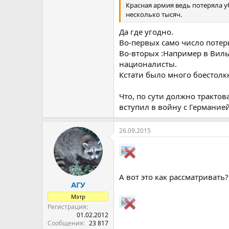
Красная армия ведь потеряла 
несколько тысяч.
Да где угодно.
Во-первых само число потер
Во-вторых :Например в Виль
националисты.
Кстати было много боестол
Что, по сути должно трактов
вступил в войну с Германией
26.09.2015
А вот это как рассматривать
АГУ
Мэтр
Регистрация
01.02.2012
Сообщения
23 817