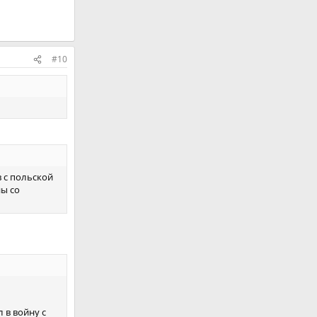
#10
 с польской
ны со
 в войну с