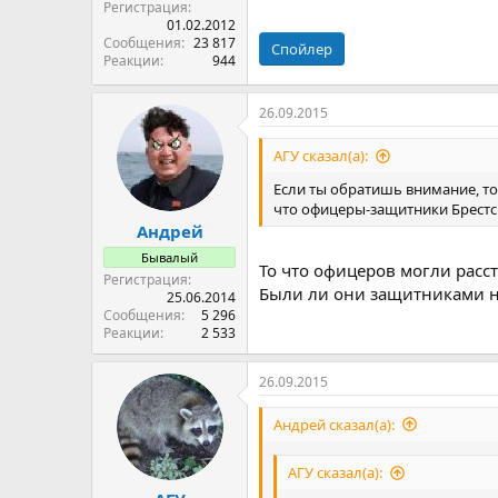
Регистрация
01.02.2012
Сообщения
23 817
Спойлер
Реакции
944
26.09.2015
АГУ сказал(а):
Если ты обратишь внимание, то 
что офицеры-защитники Брест
Андрей
Бывалый
То что офицеров могли расст
Регистрация
Были ли они защитниками н
25.06.2014
Сообщения
5 296
Реакции
2 533
26.09.2015
Андрей сказал(а):
АГУ сказал(а):