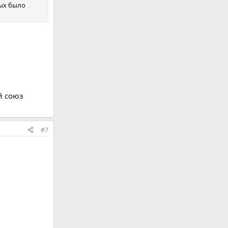
ных было
й союз
#7