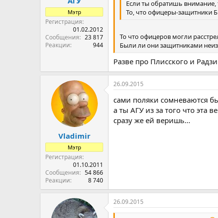
АГУ
Если ты обратишь внимание, т
То, что офицеры-защитники 
Мэтр
Регистрация
01.02.2012
То что офицеров могли расстрел
Сообщения
23 817
Были ли они защитниками неиз
Реакции
944
Разве про Плисского и Радз
26.09.2015
сами поляки сомневаются б
а ты АГУ из за того что эта в
сразу же ей веришь...
Vladimir
Мэтр
Регистрация
01.10.2011
Сообщения
54 866
Реакции
8 740
26.09.2015