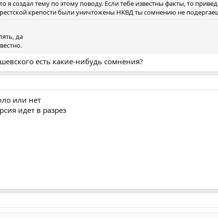
о я создал тему по этому поводу. Если тебе известны факты, то привед
Брестской крепости были уничтожены НКВД ты сомнению не подергае
ять, да
вестно.
ишевского есть какие-нибудь сомнения?
ыло или нет
ерсия идет в разрез