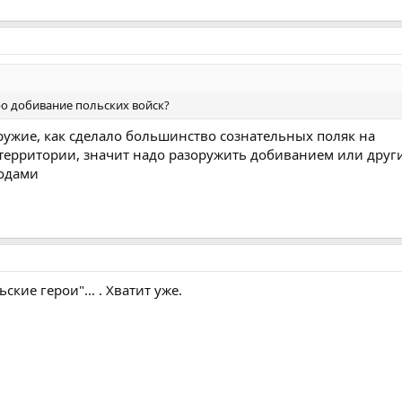
Про добивание польских войск?
ружие, как сделало большинство сознательных поляк на
территории, значит надо разоружить добиванием или друг
одами
ские герои"... . Хватит уже.