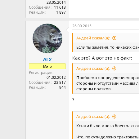
23.05.2014
Сообщения
11 613
Реакции
1 897
26.09.2015
Андрей сказал(а):
Если ты заметил, то никаких фа
Как это? А вот это не факт:
АГУ
Мэтр
Андрей сказал(а):
Регистрация
01.02.2012
Проблема с определением правд
Сообщения
23 817
стороны и отсутствии массива 
Реакции
944
стороны поляков.
?
Андрей сказал(а):
Кстати было много боестолкно
Что, по сути должно трактовать