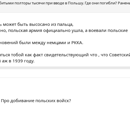
убитыми полторы тысячи при вводе в Польшу. Где они погибли? Ране
ь может быть высосано из пальца,
но, польская армия официально ушла, а воевали польские
кновений были между немцами и РККА.
аться тобой как факт свидетельствующий что , что Советски
 аж в 1939 году.
? Про добивание польских войск?