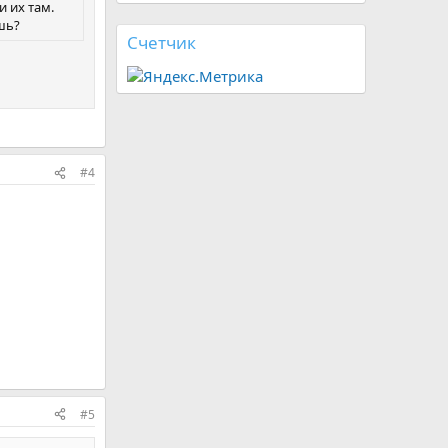
и их там.
шь?
Счетчик
#4
#5