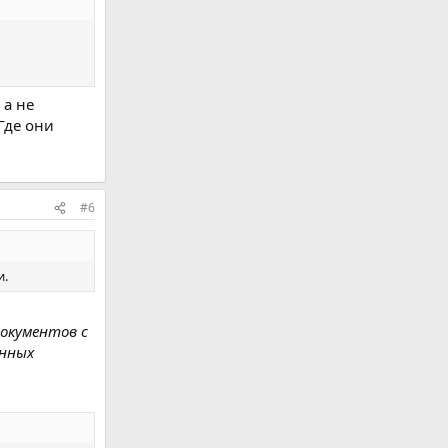
 а не
Где они
#6
и.
документов с
енных