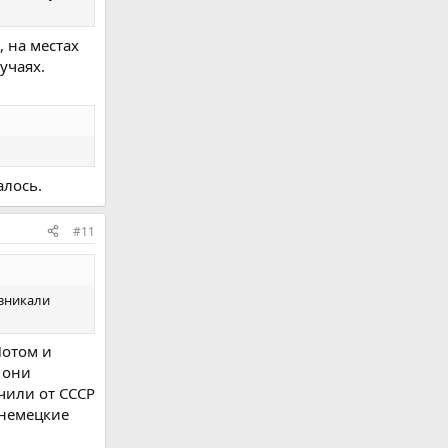
, на местах
учаях.
алось.
#11
озникали
Потом и
 они
чили от СССР
 немецкие