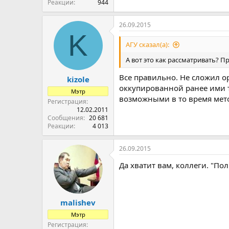
Реакции
944
26.09.2015
K
АГУ сказал(а):
А вот это как рассматривать? 
Все правильно. Не сложил о
kizole
оккупированной ранее ими 
Мэтр
возможными в то время мет
Регистрация
12.02.2011
Сообщения
20 681
Реакции
4 013
26.09.2015
Да хватит вам, коллеги. "Поль
malishev
Мэтр
Регистрация