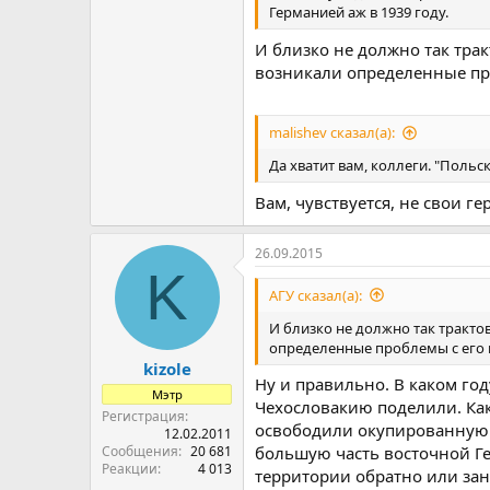
Германией аж в 1939 году.
И близко не должно так трак
возникали определенные про
malishev сказал(а):
Да хватит вам, коллеги. "Польски
Вам, чувствуется, не свои ге
26.09.2015
K
АГУ сказал(а):
И близко не должно так трактов
определенные проблемы с его и
kizole
Ну и правильно. В каком го
Мэтр
Чехословакию поделили. Как
Регистрация
освободили окупированную р
12.02.2011
Сообщения
20 681
большую часть восточной Ге
Реакции
4 013
территории обратно или зан