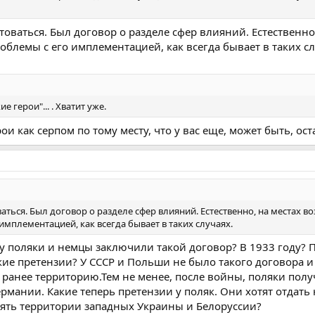
товаться. Был договор о разделе сфер влияний. Естественно
блемы с его имплементацией, как всегда бывает в таких сл
е герои"... . Хватит уже.
рои как серпом по тому месту, что у вас еще, может быть, ост
аться. Был договор о разделе сфер влияний. Естественно, на местах в
мплементацией, как всегда бывает в таких случаях.
ду поляки и немцы заключили такой договор? В 1933 году? 
ие претензии? У СССР и Польши не было такого договора и
анее территорию.Тем не менее, после войны, поляки полу
рмании. Какие теперь претензии у поляк. Они хотят отдать
ять территории западных Украины и Белоруссии?