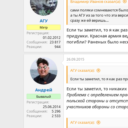
Владимир Иванов сказал(а):
сами поляки сомневаются было
а ты АГУ из за того что эта верс
сразу же ей веришь...
АГУ
Мэтр
Если ты заметил, то я как ра
Регистрация
придумки. Красная армия ве
01.02.2012
погибли? Раненых было неск
Сообщения
23 817
Реакции
944
26.09.2015
АГУ сказал(а):
Если ты заметил, то я как раз п
Если ты заметил, то никаких
Андрей
Проблема с определением пра
Бывалый
польской стороны и отсутст
Регистрация
участников обороны со сторо
25.06.2014
Сообщения
5 296
Реакции
2 533
АГУ сказал(а):