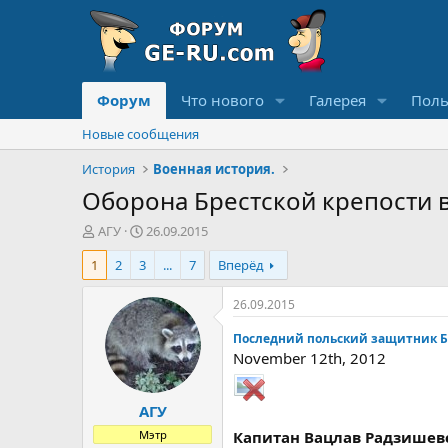
Форум
Что нового
Галерея
Поль
Новые сообщения
История
Военная история.
Оборона Брестской крепости в
А
Д
АГУ
26.09.2015
в
а
1
2
3
...
7
Вперёд
т
т
о
а
р
н
26.09.2015
т
а
е
ч
Последний польский защитник Бр
м
а
November 12th, 2012
ы
л
а
АГУ
Мэтр
Капитан Вацлав Радзишевс