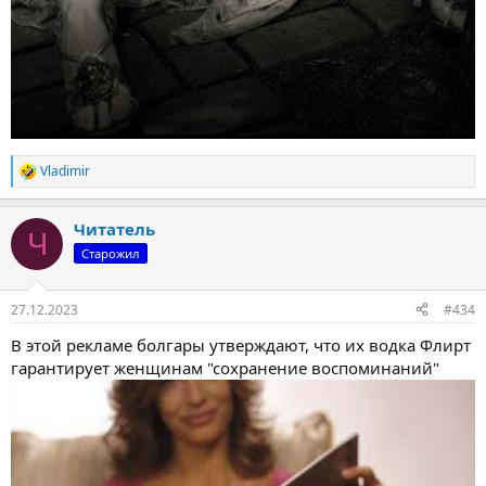
Vladimir
Р
е
а
Читатель
к
Ч
ц
Старожил
и
и
:
27.12.2023
#434
В этой рекламе болгары утверждают, что их водка Флирт
гарантирует женщинам "сохранение воспоминаний"