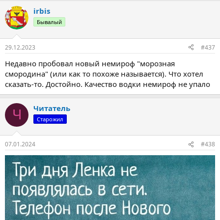
а
irbis
к
ц
Бывалый
и
и
:
29.12.2023
#437
Недавно пробовал новый немироф "морозная
смородина" (или как то похоже называется). Что хотел
сказать-то. Достойно. Качество водки немироф не упало
Читатель
Ч
Старожил
07.01.2024
#438