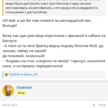
водка была дистиллят, а вот при Николае 2 одку начали
изготавливать из ректификата, и это водка зло в квадрате по
отношению к дистиллятам.
Ой-вэй, а шо Ви нам скажете за шеснадцатый век,
Володя?
Вижу как щас разговор опричника с ярыжкой в кабаке на
Балчуге:
- А неси ка ты мне братец медну яндову Moscow Mull, да,
смотри, лайму не жалей!
Да поживей, окоянный!
- "Яндовы на стол, а ворота на запор!" гаркнул, оскалился
лихо, и на Кремль перекрестился!
Vladimir
и
alexxx_old
Р
е
а
Vladimir
к
ц
Мэтр
и
и
:
04.06.2023
#428