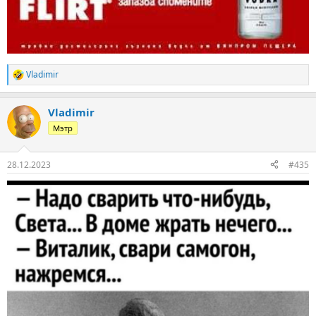
Vladimir
Р
е
а
Vladimir
к
ц
Мэтр
и
и
:
28.12.2023
#435