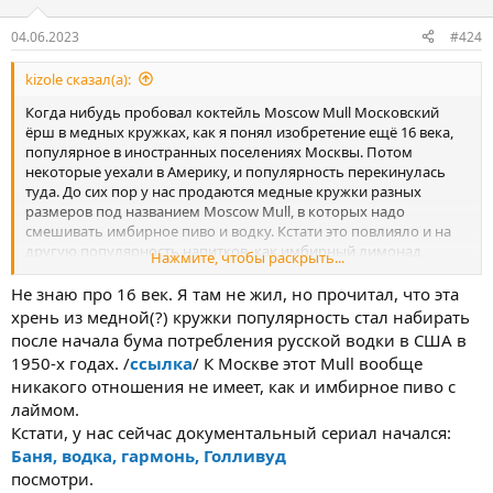
04.06.2023
#424
kizole сказал(а):
Когда нибудь пробовал коктейль Moscow Mull Московский
ёрш в медных кружках, как я понял изобретение ещё 16 века,
популярное в иностранных поселениях Москвы. Потом
некоторые уехали в Америку, и популярность перекинулась
туда. До сих пор у нас продаются медные кружки разных
размеров под названием Moscow Mull, в которых надо
смешивать имбирное пиво и водку. Кстати это повлияло и на
другую популярность напитков, как имбирный лимонад
Нажмите, чтобы раскрыть...
-джинджарелла, который намного популярнее пепси и коки
даже вместе взятых.
Не знаю про 16 век. Я там не жил, но прочитал, что эта
хрень из медной(?) кружки популярность стал набирать
после начала бума потребления русской водки в США в
1950-х годах. /
ссылка
/ К Москве этот Mull вообще
никакого отношения не имеет, как и имбирное пиво с
лаймом.
Кстати, у нас сейчас документальный сериал начался:
Баня, водка, гармонь, Голливуд
посмотри.