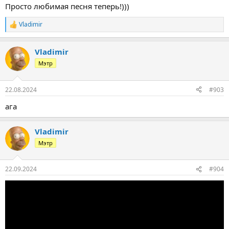
Просто любимая песня теперь!)))
Vladimir
Р
е
а
Vladimir
к
ц
Мэтр
и
и
:
22.08.2024
#903
ага
Vladimir
Мэтр
22.09.2024
#904