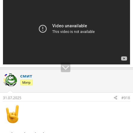
смит
Мэтр
31.07.2025
#918