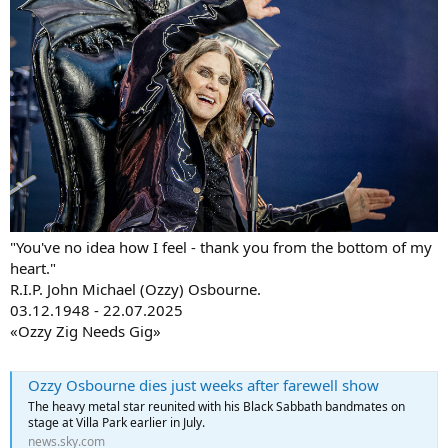
"You've no idea how I feel - thank you from the bottom of my
heart."
R.I.P. John Michael (Ozzy) Osbourne.
03.12.1948 - 22.07.2025
«Ozzy Zig Needs Gig»
Ozzy Osbourne dies just weeks after farewell show
The heavy metal star reunited with his Black Sabbath bandmates on
stage at Villa Park earlier in July.
news.sky.com