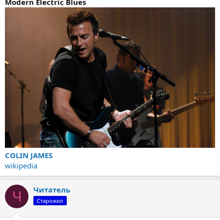
Modern Electric Blues
COLIN JAMES
wikipedia
Читатель
Ч
Старожил