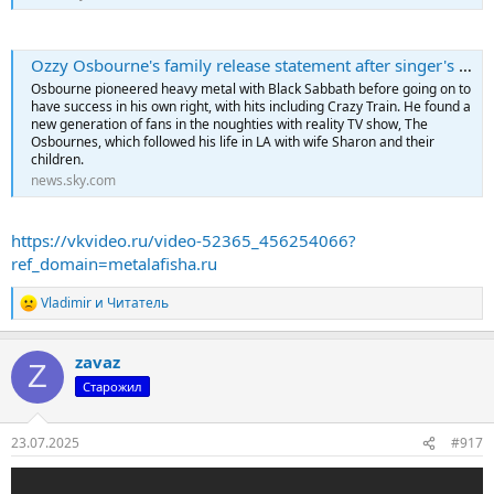
Ozzy Osbourne's family release statement after singer's death | Latest
Osbourne pioneered heavy metal with Black Sabbath before going on to
have success in his own right, with hits including Crazy Train. He found a
new generation of fans in the noughties with reality TV show, The
Osbournes, which followed his life in LA with wife Sharon and their
children.
news.sky.com
https://vkvideo.ru/video-52365_456254066?
ref_domain=metalafisha.ru
Vladimir
и
Читатель
Р
е
а
zavaz
к
Z
ц
Старожил
и
и
:
23.07.2025
#917