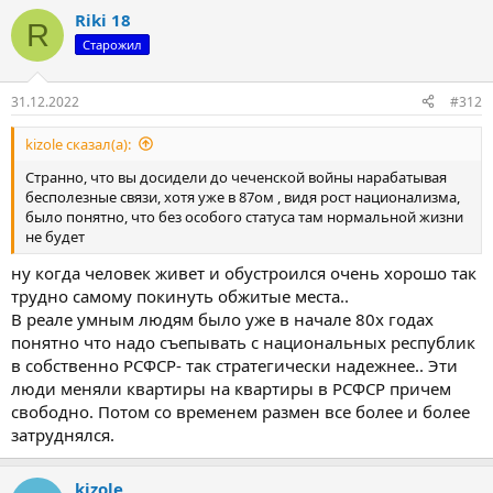
Riki 18
R
Старожил
31.12.2022
#312
kizole сказал(а):
Странно, что вы досидели до чеченской войны нарабатывая
бесполезные связи, хотя уже в 87ом , видя рост национализма,
было понятно, что без особого статуса там нормальной жизни
не будет
ну когда человек живет и обустроился очень хорошо так
трудно самому покинуть обжитые места..
В реале умным людям было уже в начале 80х годах
понятно что надо съепывать с национальных республик
в собственно РСФСР- так стратегически надежнее.. Эти
люди меняли квартиры на квартиры в РСФСР причем
свободно. Потом со временем размен все более и более
затруднялся.
kizole