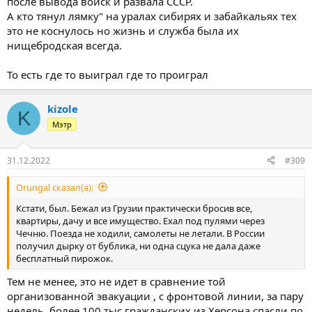
после вывода войск и развала СССР.
А кто тянул лямку" на уралах сибирях и забайкальях тех
это не коснулось но жизнь и служба была их
нищебродская всегда.
То есть где то выиграл где то проиграл
kizole
K
Мэтр
31.12.2022
#309
Orungal сказал(а):
Кстати, был. Бежал из Грузии практически бросив все,
квартиры, дачу и все имущество. Ехал под пулями через
Чечню. Поезда не ходили, самолеты не летали. В России
получил дырку от бублика, ни одна сцука не дала даже
бесплатный пирожок.
Тем не менее, это не идет в сравнение той
организованной эвакуации , с фронтовой линии, за пару
недель, более 100 тыс гражданских из Херсона спасли по