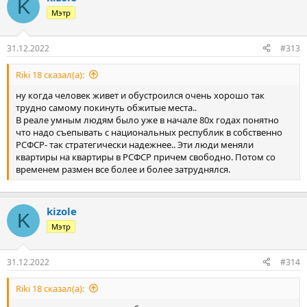
K
Мэтр
31.12.2022
#313
Riki 18 сказал(а):
ну когда человек живет и обустроился очень хорошо так
трудно самому покинуть обжитые места..
В реале умным людям было уже в начале 80х годах понятно
что надо съепывать с национальных республик в собственно
РСФСР- так стратегически надежнее.. Эти люди меняли
квартиры на квартиры в РСФСР причем свободно. Потом со
временем размен все более и более затруднялся.
kizole
K
Мэтр
31.12.2022
#314
Riki 18 сказал(а):