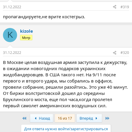
31.12.2022
#319
пропагандируете,не врите костегрыз.
kizole
K
Мэтр
31.12.2022
#320
В Москве целая воздушная армия заступила к дежурству,
в ожидании новогодних подарков украинских
жидобандеровцев. В США такого нет. На 9/11 после
первого и второго удара, мы собрались в оффисе,
провели собрание, решили разойтись. Это уже 40 минут.
От биржи волстритовской дошел до середины
Бруклинского моста, еще пол часа,когда пролетел
первый самолет американских воздушных сил.
Первый
Последняя
Назад
16 из 17
Вперёд
Для ответа нужно войти/зарегистрироваться