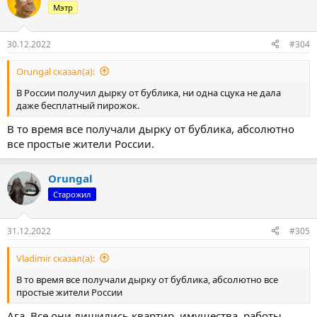
ц
Мэтр
и
и
:
30.12.2022
#304
Orungal сказал(а):
В России получил дырку от бублика, ни одна сцука не дала
даже бесплатный пирожок.
В то время все получали дырку от бублика, абсолютно
все простые жители России.
Orungal
Старожил
31.12.2022
#305
Vladimir сказал(а):
В то время все получали дырку от бублика, абсолютно все
простые жители России
Ага. Все они лишились квартир, имущества, работы,