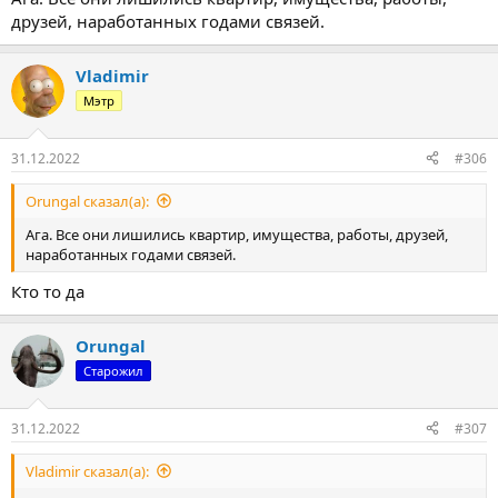
друзей, наработанных годами связей.
Vladimir
Мэтр
31.12.2022
#306
Orungal сказал(а):
Ага. Все они лишились квартир, имущества, работы, друзей,
наработанных годами связей.
Кто то да
Orungal
Старожил
31.12.2022
#307
Vladimir сказал(а):