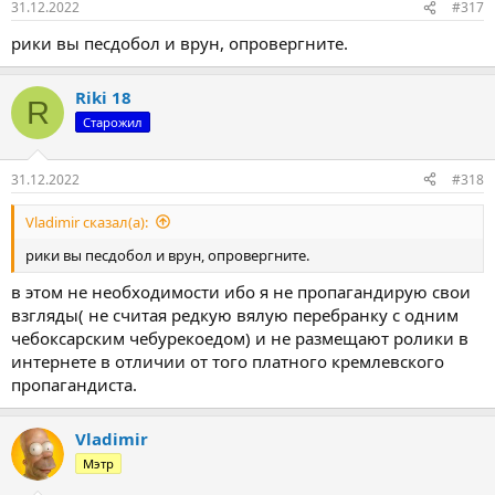
31.12.2022
#317
рики вы песдобол и врун, опровергните.
Riki 18
R
Старожил
31.12.2022
#318
Vladimir сказал(а):
рики вы песдобол и врун, опровергните.
в этом не необходимости ибо я не пропагандирую свои
взгляды( не считая редкую вялую перебранку с одним
чебоксарским чебурекоедом) и не размещают ролики в
интернете в отличии от того платного кремлевского
пропагандиста.
Vladimir
Мэтр