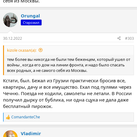
себя из Москвы.
Orungal
Старожил
30.12.2022
#303
kizole сказал(а):
тем более вы никогда не были тем беженцем, который ушел от
войны , когда его дом на линии фронта, и надо было спасать
всех родных, а не самого себя из Москвы.
Кстати, был. Бежал из Грузии практически бросив все,
квартиры, дачу и все имущество. Ехал под пулями через
Чечню. Поезда не ходили, самолеты не летали. В России
получил дырку от бублика, ни одна сцука не дала даже
бесплатный пирожок.
ComandanteChe
Р
е
а
Vladimir
к