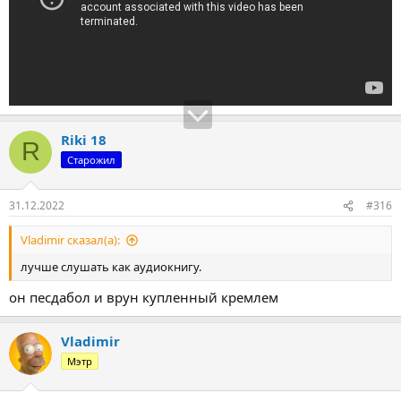
Riki 18
R
Старожил
31.12.2022
#316
Vladimir сказал(а):
лучше слушать как аудиокнигу.
он песдабол и врун купленный кремлем
Vladimir
Мэтр