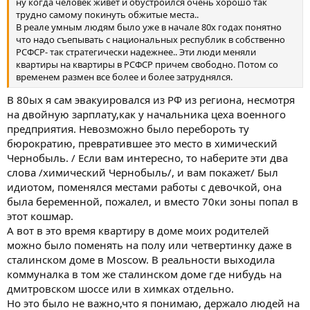
ну когда человек живет и обустроился очень хорошо так
трудно самому покинуть обжитые места..
В реале умным людям было уже в начале 80х годах понятно
что надо съепывать с национальных республик в собственно
РСФСР- так стратегически надежнее.. Эти люди меняли
квартиры на квартиры в РСФСР причем свободно. Потом со
временем размен все более и более затруднялся.
В 80ых я сам эвакуировался из РФ из региона, несмотря
на двойную зарплату,как у начальника цеха военного
предприятия. Невозможно было перебороть ту
бюрократию, превратившее это место в химический
Чернобыль. / Если вам интересно, то наберите эти два
слова /химический Чернобыль/, и вам покажет/ Был
идиотом, поменялся местами работы с девочкой, она
была беременной, пожалел, и вместо 70ки зоны попал в
этот кошмар.
А вот в это время квартиру в доме моих родителей
можно было поменять на полу или четвертинку даже в
сталинском доме в Moscow. В реальности выходила
коммуналка в том же сталинском доме где нибудь на
дмитровском шоссе или в химках отдельно.
Но это было не важно,что я понимаю, держало людей на