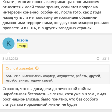
Кстати , многие простые американцы с пониманием
относятся к моей точке зрения, если этот вопрос им
интересен конечно, особенно , после того, как 2 года
назад чуть ли не половину американцев обьявили
домашними террористами, когда украинизацию решили
провести и в США, и в других западных странах.
kizole
K
Мэтр
31.12.2022
#311
Orungal сказал(а):
Ага. Все они лишились квартир, имущества, работы, друзей,
наработанных годами связей.
Странно, что вы досидели до чеченской войны
нарабатывая бесполезные связи, хотя уже в 87ом , видя
рост национализма, было понятно, что без особого
статуса там нормальной жизни не будет