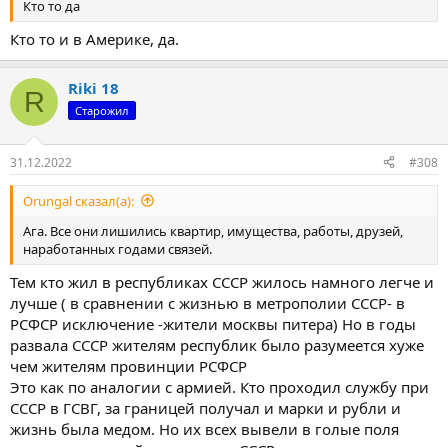
Кто то да
Кто то и в Америке, да.
Riki 18
R
Старожил
31.12.2022
#308
Orungal сказал(а):
Ага. Все они лишились квартир, имущества, работы, друзей,
наработанных годами связей.
Тем кто жил в республиках СССР жилось намного легче и
лучше ( в сравнении с жизнью в метрополии СССР- в
РСФСР исключение -жители москвы питера) Но в годы
развала СССР жителям республик было разумеется хуже
чем жителям провинции РСФСР
Это как по аналогии с армией. Кто проходил службу при
СССР в ГСВГ, за границей получал и марки и рубли и
жизнь была медом. Но их всех вывели в голые поля