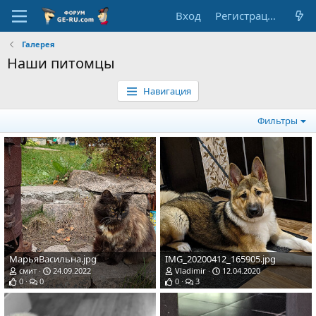
Вход
Регистрация
Галерея
Наши питомцы
Навигация
Фильтры
МарьяВасильна.jpg
IMG_20200412_165905.jpg
смит
24.09.2022
Vladimir
12.04.2020
0
0
0
3