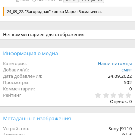
е
г
24_09_22. "Загородная" кошка Марья Васильевна.
и
Нет комментариев для отображения.
Информация о медиа
Категория
Наши питомцы
Добавил(а)
смит
Дата добавления
24.09.2022
Просмотры
502
Комментарии
0
0
Рейтинг
,
Оценок: 0
0
0
з
Метаданные изображения
в
ё
Устройство
Sony J9110
з
Апертура
ƒ/1.6