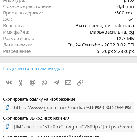
д
Фокусное расстояние
4,3 mm
Время выдержки
1/500 сек.
ISO
64
Вспышка
Выключена, не сработала
Имя файла
МарьяВасильна.jpg
Размер файла
12,7 МБ
Дата съемки
Сб, 24 Сентябрь 2022 3:02 ПП
Разрешение
5120px x 2880px
Поделиться этим медиа
Vkontakte
Odnoklassniki
Mail.ru
WhatsApp
Telegram
Электронная почта
Ссылка
Скопировать ссылку на изображение
Скопировать BB-код изображения
Скопировать BB-код с миниатюрой изображения