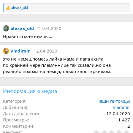
alexxx_old
Р
е
а
к
alexxx_old
12.04.2020
ц
и
Нравятся мне немцы...
и
:
Vladimir
12.04.2020
это не немец,помесь лайка мама и папа акита
по крайней мере племяннице так сказали,но она
реально похожа на немца,только хвост крючком.
Информация о медиа
Категория
Наши питомцы
Добавил(а)
Vladimir
Дата добавления
12.04.2020
Просмотры
1 427
Комментарии
2
0
Рейтинг