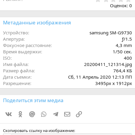
,
Оценок: 0
0
0
з
Метаданные изображения
в
ё
Устройство
samsung SM-G9730
з
Апертура
ƒ/1.5
д
Фокусное расстояние
4,3 mm
Время выдержки
1/50 сек.
ISO
400
Имя файла
20200411_121314.jpg
Размер файла
764,4 КБ
Дата съемки
Сб, 11 Апрель 2020 12:13 ПП
Разрешение
3495px x 1912px
Поделиться этим медиа
Vkontakte
Odnoklassniki
Mail.ru
WhatsApp
Telegram
Электронная почта
Ссылка
Скопировать ссылку на изображение