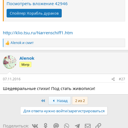
Посмотреть вложение 42946
Спойлер:
Корабль дураков
http://klio.tsu.ru/Narrenschiff1.htm
Alenok
и
смит
Р
е
а
Alenok
к
ц
Мэтр
и
и
:
07.11.2016
#27
Шедевральные стихи! Под стать живописи!
Первый
Назад
2 из 2
Для ответа нужно войти/зарегистрироваться
Vkontakte
Odnoklassniki
Mail.ru
WhatsApp
Telegram
Электронная поч
Ссылка
Поделиться: