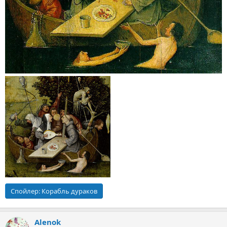
Спойлер:
Корабль дураков
Alenok