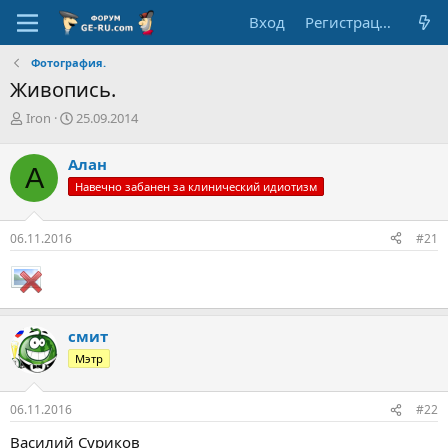
Вход
Регистрация
Фотография.
Живопись.
А
Д
Iron
25.09.2014
в
а
т
т
Алан
А
о
а
Навечно забанен за клинический идиотизм
р
н
т
а
е
ч
06.11.2016
#21
м
а
ы
л
а
смит
Мэтр
06.11.2016
#22
Василий Суриков