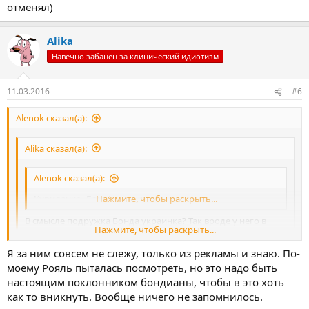
отменял)
Alika
Навечно забанен за клинический идиотизм
11.03.2016
#6
Alenok сказал(а):
Alika сказал(а):
Alenok сказал(а):
Куриленко- Бонд!
Нажмите, чтобы раскрыть...
В смысле подружка Бонда украинка? Так вроде у него в
Нажмите, чтобы раскрыть...
этом году в подружках Моника Белучи?
Нажмите, чтобы раскрыть...
Я за ним совсем не слежу, только из рекламы и знаю. По-
Ну,да! Предыдущая! У него ведь их стоооолько.....( до сих пор
моему Рояль пыталась посмотреть, но это надо быть
не понимаю живучесть этого сериального примитива.... Хотя"
исключительность " никто не отменял)
настоящим поклонником бондианы, чтобы в это хоть
как то вникнуть. Вообще ничего не запомнилось.