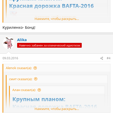
Красная дорожка BAFTA-2016
Нажмите, чтобы раскрыть...
Нажмите, чтобы раскрыть...
Эт чО за хохля така симпатичная?
Куриленко- Бонд!
Alika
Навечно забанен за клинический идиотизм
09.03.2016
#4
Alenok сказал(а):
смит сказал(а):
Алан сказал(а):
Крупным планом:
Красная дорожка BAFTA-2016
Нажмите, чтобы раскрыть...