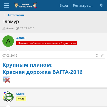
Вход
Регистрация
Фотография.
Гламур
А
Д
Алан
07.03.2016
в
а
т
т
Алан
А
о
а
Навечно забанен за клинический идиотизм
р
н
т
а
е
ч
07.03.2016
#1
м
а
ы
л
Крупным планом:
а
Красная дорожка BAFTA-2016
смит
Мэтр