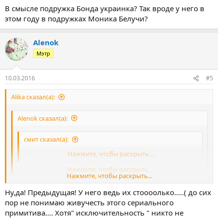
В смысле подружка Бонда украинка? Так вроде у него в
Нажмите, чтобы раскрыть...
Нажмите, чтобы раскрыть...
этом году в подружках Моника Белучи?
Эт чО за хохля така симпатичная?
Куриленко- Бонд!
Alenok
Мэтр
10.03.2016
#5
Alika сказал(а):
Alenok сказал(а):
смит сказал(а):
Эт чО за хохля така симпатичная?
Нажмите, чтобы раскрыть...
Куриленко- Бонд!
Нажмите, чтобы раскрыть...
Нажмите, чтобы раскрыть...
В смысле подружка Бонда украинка? Так вроде у него в этом
Ну,да! Предыдущая! У него ведь их стоооолько.....( до сих
году в подружках Моника Белучи?
пор не понимаю живучесть этого сериального
примитива.... Хотя" исключительность " никто не