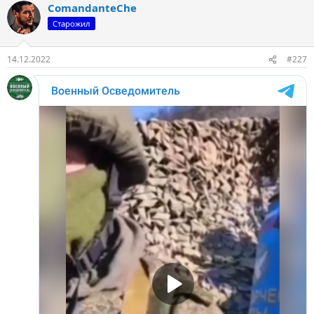
ComandanteChe
Старожил
14.12.2022
#227