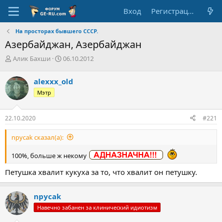
Вход
Регистрация
На просторах бывшего СССР.
Азербайджан, Азербайджан
А
Д
Алик Бахши
06.10.2012
в
а
т
т
alexxx_old
о
а
Мэтр
р
н
т
а
е
ч
22.10.2020
#221
м
а
ы
л
npycak сказал(а):
а
100%, больше ж некому
Петушка хвалит кукуха за то, что хвалит он петушку.
npycak
Навечно забанен за клинический идиотизм