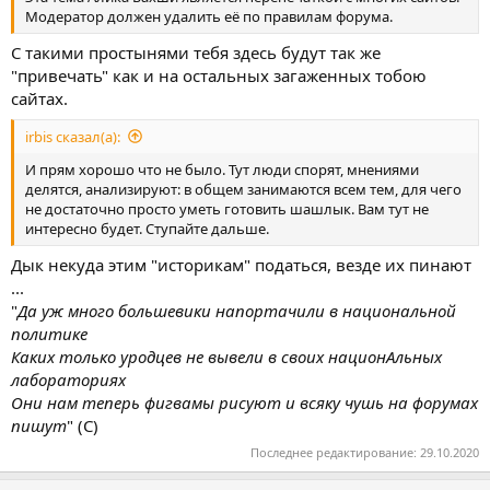
Модератор должен удалить её по правилам форума.
С такими простынями тебя здесь будут так же
"привечать" как и на остальных загаженных тобою
сайтах.
irbis сказал(а):
И прям хорошо что не было. Тут люди спорят, мнениями
делятся, анализируют: в общем занимаются всем тем, для чего
не достаточно просто уметь готовить шашлык. Вам тут не
интересно будет. Ступайте дальше.
Дык некуда этим "историкам" податься, везде их пинают
...
"
Да уж много большевики напортачили в национальной
политике
Каких только уродцев не вывели в своих национАльных
лабораториях
Они нам теперь фигвамы рисуют и всяку чушь на форумах
пишут
" (С)
Последнее редактирование:
29.10.2020