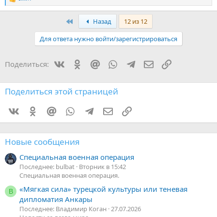
Р
е
а
Первый
Назад
12 из 12
к
ц
Для ответа нужно войти/зарегистрироваться
и
и
:
Vkontakte
Odnoklassniki
Mail.ru
WhatsApp
Telegram
Электронная поч
Ссылка
Поделиться:
Поделиться этой страницей
Vkontakte
Odnoklassniki
Mail.ru
WhatsApp
Telegram
Электронная почта
Ссылка
Новые сообщения
Специальная военная операция
Последнее: bulbat
Вторник в 15:42
Специальная военная операция.
«Мягкая сила» турецкой культуры или теневая
В
дипломатия Анкары
Последнее: Владимир Коган
27.07.2026