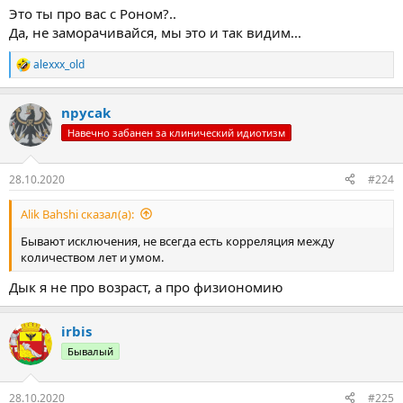
Это ты про вас с Роном?..
Да, не заморачивайся, мы это и так видим...
alexxx_old
Р
е
а
npycak
к
ц
Навечно забанен за клинический идиотизм
и
и
:
28.10.2020
#224
Alik Bahshi сказал(а):
Бывают исключения, не всегда есть корреляция между
количеством лет и умом.
Дык я не про возраст, а про физиономию
irbis
Бывалый
28.10.2020
#225