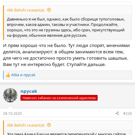
Alik Bahshi сказал(а):
Давненько я не был, однако, как было сборище тупоголовых,
впрочем, каков админ, таковы и участники. Продолжайте,
хорошо, что это не грузины здесь, ибо срач, присутствующий
на форуме, обычное явление для русских.
И прям хорошо что не было. Тут люди спорят, мнениями
делятся, анализируют: в общем занимаются всем тем,
для чего не достаточно просто уметь готовить шашлык.
Вам тут не интересно будет. Ступайте дальше.
Alika
и
npycak
Р
е
а
npycak
к
ц
Навечно забанен за клинический идиотизм
и
и
:
28.10.2020
#226
Alik Bahshi сказал(а):
Эта тема Алика Бахши является перепечаткой с многих сайтов.