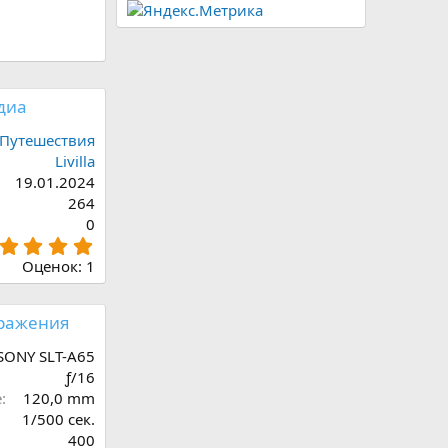
диа
Путешествия
Livilla
19.01.2024
264
0
5
,
Оценок: 1
0
0
з
ражения
в
ё
SONY SLT-A65
з
ƒ/16
д
е
120,0 mm
1/500 сек.
400