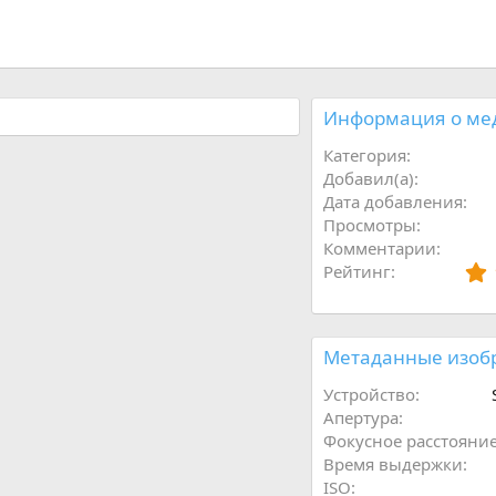
ё
д
Информация о ме
Категория
Добавил(а)
Дата добавления
Просмотры
Комментарии
Рейтинг
Метаданные изоб
Устройство
Апертура
Фокусное расстояни
Время выдержки
ISO