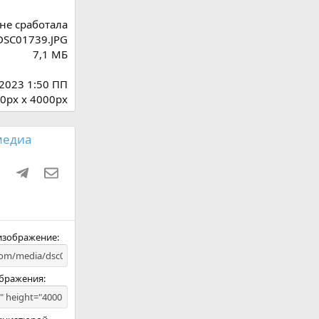
не сработала
DSC01739.JPG
7,1 МБ
 2023 1:50 ПП
0px x 4000px
медиа
ki
ru
WhatsApp
Telegram
Электронная почта
 изображение
ображения