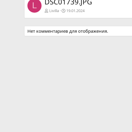
DSC01739.JPG
L
д
Livilla
19.01.2024
Нет комментариев для отображения.