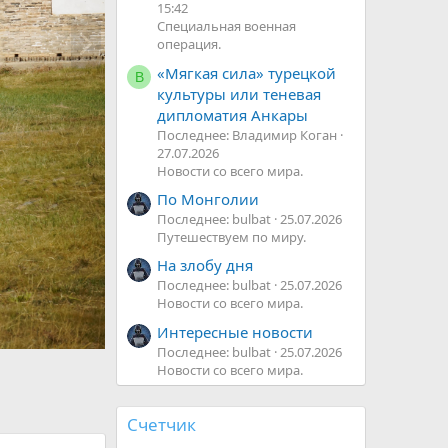
15:42
Специальная военная
В
операция.
п
е
«Мягкая сила» турецкой
В
р
культуры или теневая
ё
дипломатия Анкары
д
Последнее: Владимир Коган
27.07.2026
Новости со всего мира.
По Монголии
Последнее: bulbat
25.07.2026
Путешествуем по миру.
На злобу дня
Последнее: bulbat
25.07.2026
Новости со всего мира.
Интересные новости
Последнее: bulbat
25.07.2026
Новости со всего мира.
Счетчик