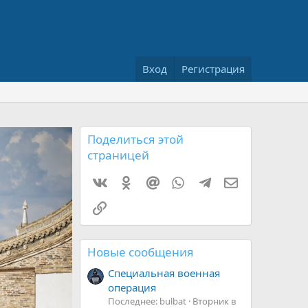
Вход
Регистрация
Поделиться этой
страницей
Vkontakte
Odnoklassniki
Mail.ru
WhatsApp
Telegram
Электронная 
Ссылка
Новые сообщения
Специальная военная
операция
Последнее: bulbat
Вторник в