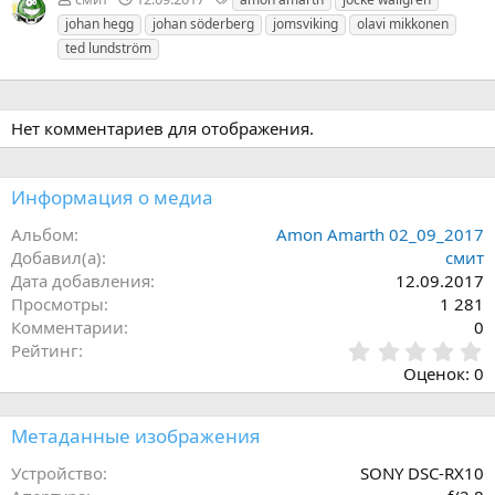
е
johan hegg
johan söderberg
jomsviking
olavi mikkonen
г
ted lundström
и
Нет комментариев для отображения.
Информация о медиа
Альбом
Amon Amarth 02_09_2017
Добавил(а)
смит
Дата добавления
12.09.2017
Просмотры
1 281
Комментарии
0
0
Рейтинг
,
Оценок: 0
0
0
з
Метаданные изображения
в
ё
Устройство
SONY DSC-RX10
з