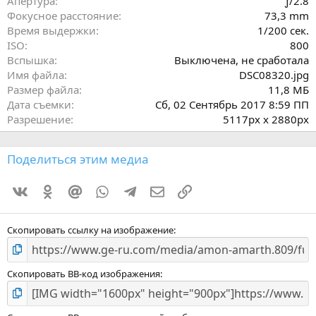
Апертура
ƒ/2.8
д
Фокусное расстояние
73,3 mm
Время выдержки
1/200 сек.
ISO
800
Вспышка
Выключена, не сработала
Имя файла
DSC08320.jpg
Размер файла
11,8 МБ
Дата съемки
Сб, 02 Сентябрь 2017 8:59 ПП
Разрешение
5117px x 2880px
Поделиться этим медиа
Vkontakte
Odnoklassniki
Mail.ru
WhatsApp
Telegram
Электронная почта
Ссылка
Скопировать ссылку на изображение
Скопировать BB-код изображения