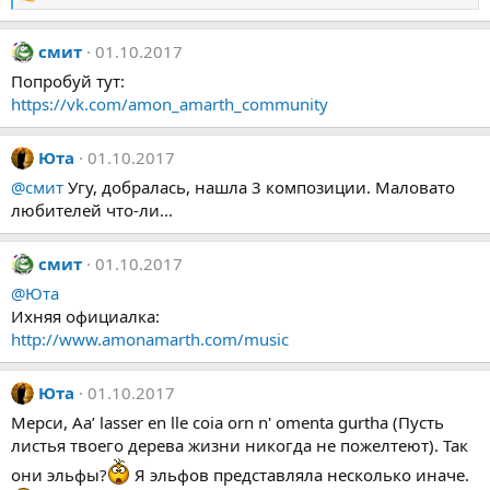
Р
е
а
смит
01.10.2017
к
ц
Попробуй тут:
и
https://vk.com/amon_amarth_community
и
:
Юта
01.10.2017
@смит
Угу, добралась, нашла 3 композиции. Маловато
любителей что-ли...
смит
01.10.2017
@Юта
Ихняя официалка:
http://www.amonamarth.com/music
Юта
01.10.2017
Мерси, Aa’ lasser en lle coia orn n' omenta gurtha (Пусть
листья твоего дерева жизни никогда не пожелтеют). Так
они эльфы?
Я эльфов представляла несколько иначе.