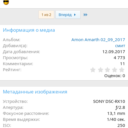
Последняя
1 из 2
Вперёд
Информация о медиа
Альбом
Amon Amarth 02_09_2017
Добавил(а)
смит
Дата добавления
12.09.2017
Просмотры
4 773
Комментарии
11
0
Рейтинг
,
Оценок: 0
0
0
з
Метаданные изображения
в
ё
Устройство
SONY DSC-RX10
з
Апертура
ƒ/2.8
д
Фокусное расстояние
13,1 mm
Время выдержки
1/40 сек.
ISO
250