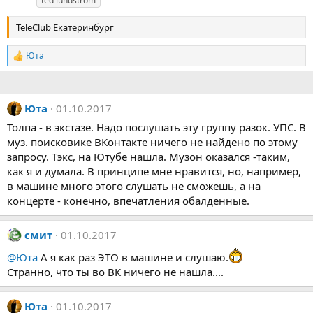
ted lundström
и
TeleClub Екатеринбург
Юта
Р
е
а
к
ц
Юта
01.10.2017
и
Толпа - в экстазе. Надо послушать эту группу разок. УПС. В
и
:
муз. поисковике ВКонтакте ничего не найдено по этому
запросу. Тэкс, на Ютубе нашла. Музон оказался -таким,
как я и думала. В принципе мне нравится, но, например,
в машине много этого слушать не сможешь, а на
концерте - конечно, впечатления обалденные.
смит
01.10.2017
@Юта
А я как раз ЭТО в машине и слушаю.
Странно, что ты во ВК ничего не нашла....
Юта
01.10.2017