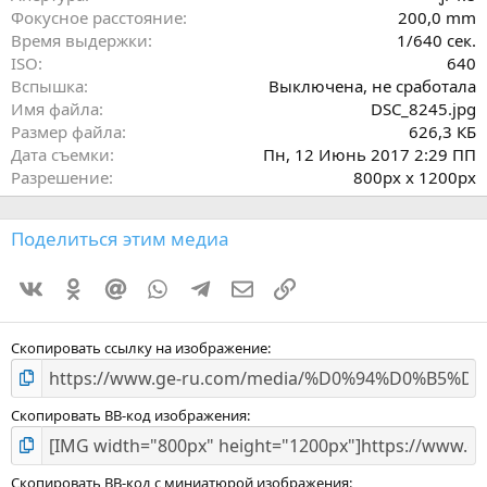
д
Фокусное расстояние
200,0 mm
Время выдержки
1/640 сек.
ISO
640
Вспышка
Выключена, не сработала
Имя файла
DSC_8245.jpg
Размер файла
626,3 КБ
Дата съемки
Пн, 12 Июнь 2017 2:29 ПП
Разрешение
800px x 1200px
Поделиться этим медиа
Vkontakte
Odnoklassniki
Mail.ru
WhatsApp
Telegram
Электронная почта
Ссылка
Скопировать ссылку на изображение
Скопировать BB-код изображения
Скопировать BB-код с миниатюрой изображения