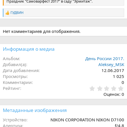
Праздник "Самоварфест 2017" в саду "Эрмитаж".
ГУДВИН
Р
е
а
к
Нет комментариев для отображения.
ц
и
и
:
Информация о медиа
Альбом
День России 2017.
Добавил(а)
Aleksey_MSK
Дата добавления
12.06.2017
Просмотры
1 025
Комментарии
0
0
Рейтинг
,
Оценок: 0
0
0
з
Метаданные изображения
в
ё
Устройство
NIKON CORPORATION NIKON D7100
з
Апертура
ƒ/4.8