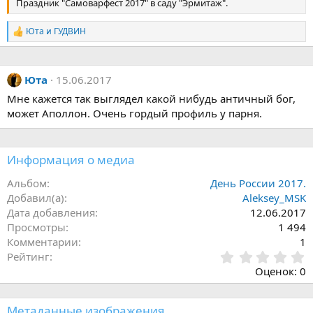
Праздник "Самоварфест 2017" в саду "Эрмитаж".
Юта
и
ГУДВИН
Р
е
а
к
Юта
15.06.2017
ц
и
Мне кажется так выглядел какой нибудь античный бог,
и
может Аполлон. Очень гордый профиль у парня.
:
Информация о медиа
Альбом
День России 2017.
Добавил(а)
Aleksey_MSK
Дата добавления
12.06.2017
Просмотры
1 494
Комментарии
1
0
Рейтинг
,
Оценок: 0
0
0
з
Метаданные изображения