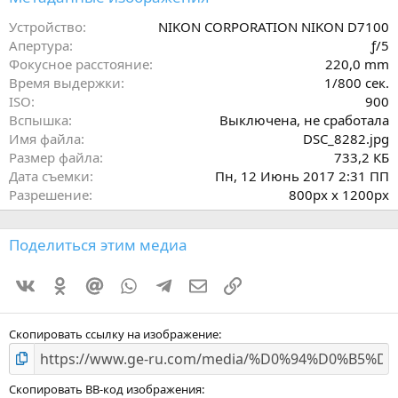
в
ё
Устройство
NIKON CORPORATION NIKON D7100
з
Апертура
ƒ/5
д
Фокусное расстояние
220,0 mm
Время выдержки
1/800 сек.
ISO
900
Вспышка
Выключена, не сработала
Имя файла
DSC_8282.jpg
Размер файла
733,2 КБ
Дата съемки
Пн, 12 Июнь 2017 2:31 ПП
Разрешение
800px x 1200px
Поделиться этим медиа
Vkontakte
Odnoklassniki
Mail.ru
WhatsApp
Telegram
Электронная почта
Ссылка
Скопировать ссылку на изображение
Скопировать BB-код изображения