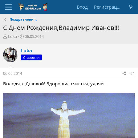
Вход
Регистрация
Поздравления.
С Днем Рождения,Владимир Иванов!!!
А
Д
Luka
06.05.2014
в
а
т
т
Luka
о
а
Старожил
р
н
т
а
е
ч
06.05.2014
#1
м
а
ы
л
Володя, с Днюхой! Здоровья, счастья, удачи....
а