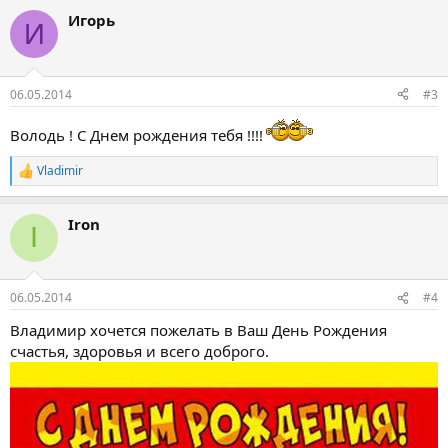
а
Игорь
к
И
ц
и
и
:
06.05.2014
#3
Володь ! С Днем рождения тебя !!!!
Vladimir
Р
е
а
Iron
к
I
ц
и
и
:
06.05.2014
#4
Владимир хочется пожелать в Ваш День Рождения
счастья, здоровья и всего доброго.