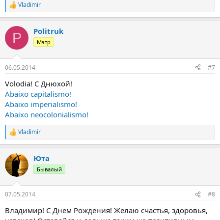
Vladimir
Р
е
а
Politruk
к
P
ц
Мэтр
и
и
:
06.05.2014
#7
Volodia! С Днюхой!
Abaixo capitalismo!
Abaixo imperialismo!
Abaixo neocolonialismo!
Vladimir
Р
е
а
Юта
к
ц
Бывалый
и
и
:
07.05.2014
#8
Владимир! С Днем Рождения! Желаю счастья, здоровья,