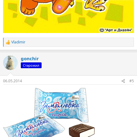
Vladimir
Р
е
а
gonchir
к
ц
Старожил
и
и
:
06.05.2014
#5