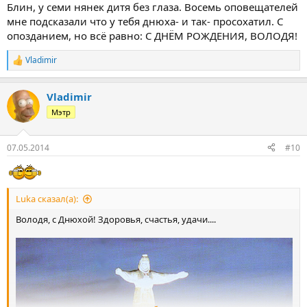
Блин, у семи нянек дитя без глаза. Восемь оповещателей
мне подсказали что у тебя днюха- и так- просохатил. С
опозданием, но всё равно: С ДНЁМ РОЖДЕНИЯ, ВОЛОДЯ!
Vladimir
Р
е
а
Vladimir
к
ц
Мэтр
и
и
:
07.05.2014
#10
Luka сказал(а):
Володя, с Днюхой! Здоровья, счастья, удачи....