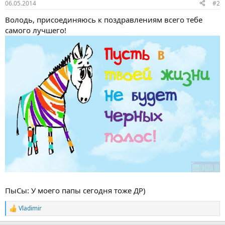
06.05.2014
#2
Володь, присоединяюсь к поздравлениям всего тебе
самого лучшего!
ПыСы: У моего папы сегодня тоже ДР)
Vladimir
Р
е