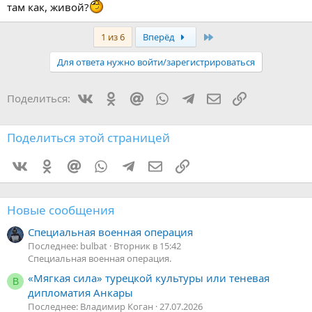
там как, живой?
Последняя
1 из 6
Вперёд
Для ответа нужно войти/зарегистрироваться
Vkontakte
Odnoklassniki
Mail.ru
WhatsApp
Telegram
Электронная поч
Ссылка
Поделиться:
Поделиться этой страницей
Vkontakte
Odnoklassniki
Mail.ru
WhatsApp
Telegram
Электронная почта
Ссылка
Новые сообщения
Специальная военная операция
Последнее: bulbat
Вторник в 15:42
Специальная военная операция.
«Мягкая сила» турецкой культуры или теневая
В
дипломатия Анкары
Последнее: Владимир Коган
27.07.2026