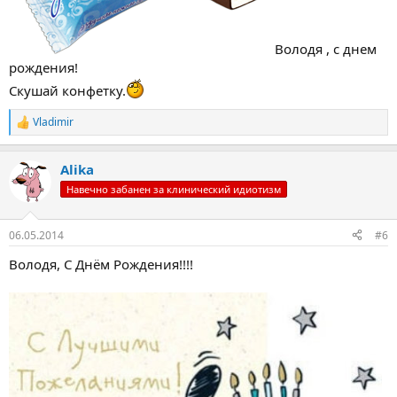
Володя , с днем
рождения!
Скушай конфетку.
Vladimir
Р
е
а
Alika
к
ц
Навечно забанен за клинический идиотизм
и
и
:
06.05.2014
#6
Володя, С Днём Рождения!!!!