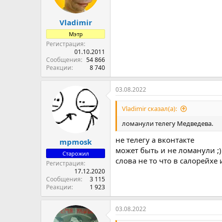
Vladimir
Мэтр
Регистрация
01.10.2011
Сообщения
54 866
Реакции
8 740
03.08.2022
Vladimir сказал(а):
ломанули телегу Медведева.
не телегу а вконтакте
mpmosk
может быть и не ломанули ;)
Старожил
слова не то что в салорейхе
Регистрация
17.12.2020
Сообщения
3 115
Реакции
1 923
03.08.2022