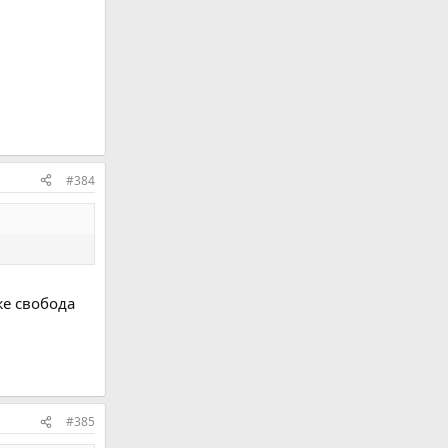
#384
же свобода
#385