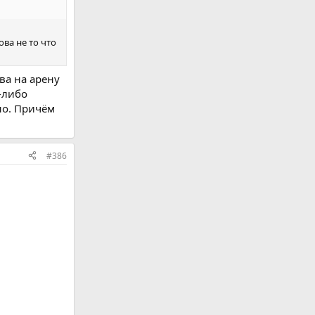
ова не то что
ва на арену
-либо
но. Причём
#386