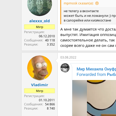
mpmosk сказал(а):
не телегу а вконтакте
может быть и не ломанули ;) пр
в салорейхе или кизякостане
alexxx_old
Мэтр
А мне так думается что дост
Регистрация
выпустят. Имитация оппозиц
06.12.2010
самостоятельное делать, так
Сообщения
40 118
Реакции
3 352
скорее всего даже не он сам 
03.08.2022
Vladimir
Мэтр
Регистрация
01.10.2011
Сообщения
54 866
Реакции
8 740