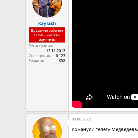
kaylash
Временно забанен
за клинический
идиотизм
Регистрация
13.11.2013
Сообщения
6 123
Реакции
358
03.08.2022
ломанули телегу Медведева.