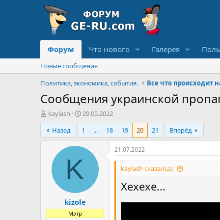
Форум
Что нового
Галерея
Поль
Новые сообщения
Политика, экономика, события.
Все что происходит 
Сообщения украинской пропа
А
Д
kaylash
29.05.2022
в
а
Назад
1
...
18
19
20
21
Вперёд
т
т
о
а
р
н
21.07.2022
т
а
K
е
ч
kaylash сказал(а):
м
а
Хехехе...
ы
л
а
kizole
Мэтр