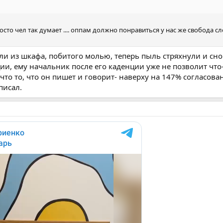
осто чел так думает .... оппам должно понравиться у нас же свобода сл
али из шкафа, побитого молью, теперь пыль стряхнули и сно
ии, ему начальник после его каденции уже не позволит что
 что то, что он пишет и говорит- наверху на 147% согласова
писал.