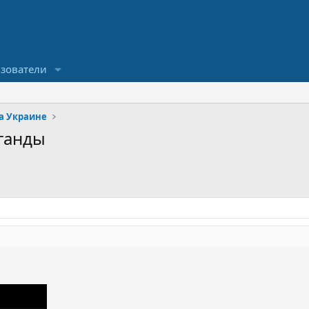
зователи
на Украине
ганды