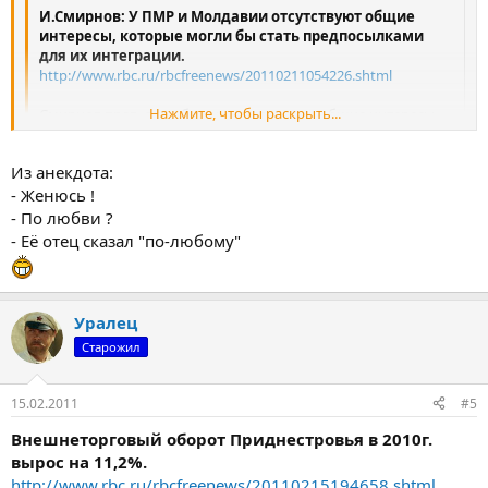
И.Смирнов: У ПМР и Молдавии отсутствуют общие
интересы, которые могли бы стать предпосылками
для их интеграции.
http://www.rbc.ru/rbcfreenews/20110211054226.shtml
Нажмите, чтобы раскрыть...
Смирнов прав, для объединения нужны общие интересы,
иначе говоря, по-любовно. С Абхазией и Южной Осетией
придётся считаться. Нахрапом попробовали, не
Нажмите, чтобы раскрыть...
Из анекдота:
получилось.
Как советуют опытные юристы, лучше
договориться по-любовно, чем переться в суды.
- Женюсь !
..иногда любовь приходится стимулировать, в т.ч через
- По любви ?
http://video.qip.ru/video/view/?id=v9703329872
- Её отец сказал "по-любому"
обращение в суд....
Уралец
Старожил
15.02.2011
#5
Внешнеторговый оборот Приднестровья в 2010г.
вырос на 11,2%.
http://www.rbc.ru/rbcfreenews/20110215194658.shtml