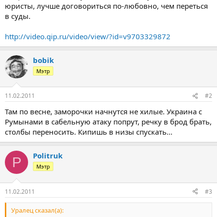
юристы, лучше договориться по-любовно, чем переться
в суды.
http://video.qip.ru/video/view/?id=v9703329872
bobik
Мэтр
11.02.2011
#2
Там по весне, заморочки начнутся не хилые. Украина с
Румынами в сабельную атаку попрут, речку в брод брать,
столбы переносить. Кипишь в низы спускать...
Politruk
P
Мэтр
11.02.2011
#3
Уралец сказал(а):