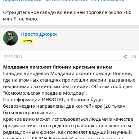
Отрицательное сальдо во внешней торговле около 700
млн $, не хило.
Просто Джорж
Мэтр
17.03.2011
#6
Молдавия поможет Японии красным вином
Гильдия виноделов Молдавии окажет помощь Японии,
где на атомных станциях произошли аварии, вызванные
недавними стихийными бедствиями. Об этом сообщает
"Комсомольская правда в Молдове".
По информации ИНФОТАГ, в Японию будут
безвозмездно направлены два контейнера (28 тысяч
бутылок) красных вин.
Красное вино может использоваться людьми в качестве
профилактического средства в районах с повышенным
радиационным фоном. Как поясняет ведущий научный
сотрудник ЦКБ РАН Евгений Жаров, этот напиток не