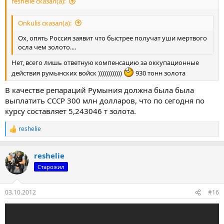
reshelie сказал(а):
Onkulis сказал(а):
Ох, опять Россия заявит что быстрее получат уши мертвого
осла чем золото....
Нет, всего лишь ответную компенсацию за оккупационные
действия румынских войск ))))))))))))
930 тонн золота
В качестве репараций Румыния должна была была
выплатить СССР 300 млн долларов, что по сегодня по
курсу составляет 5,243046 т золота.
reshelie
Р
е
а
reshelie
к
ц
Старожил
и
и
:
03.10.2012
#16