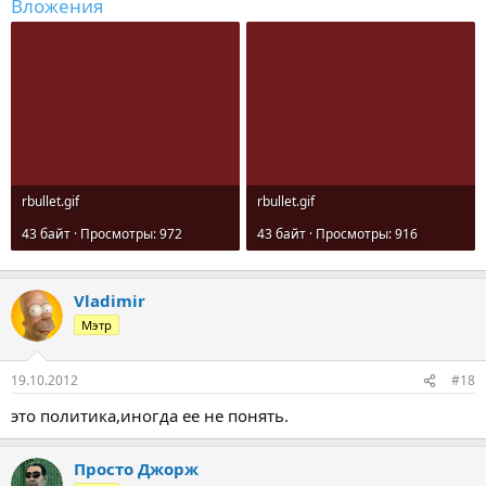
Вложения
rbullet.gif
rbullet.gif
43 байт · Просмотры: 972
43 байт · Просмотры: 916
Vladimir
Мэтр
19.10.2012
#18
это политика,иногда ее не понять.
Просто Джорж