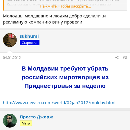
Красное вино может использоваться людьми в качестве
Нажмите, чтобы раскрыть...
профилактического средства в районах с повышенным
радиационным фоном. Как поясняет ведущий научный
Молодцы молдаване и людям добро сделали .и
сотрудник ЦКБ РАН Евгений Жаров, этот напиток не "выводит"
рекламную компанию вину провели.
радиацию из организма, однако тормозит окислительные
процессы, которые запускаются в том числе и радиацией. Для
профилактики используются небольшие дозы вина - 150-200
sukhumi
миллилитров в день.
Старожил
http://lenta.ru/news/2011/03/17/wine/
Очередь за грузинскими виноделами...
04.01.2012
#8
В Молдавии требуют убрать
российских миротворцев из
Приднестровья за неделю
http://www.newsru.com/world/02jan2012/moldav.html
Просто Джорж
Мэтр