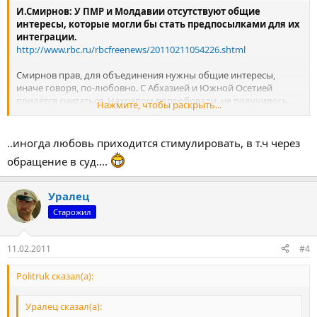
И.Смирнов: У ПМР и Молдавии отсутствуют общие
интересы, которые могли бы стать предпосылками для их
интеграции.
http://www.rbc.ru/rbcfreenews/20110211054226.shtml
Смирнов прав, для объединения нужны общие интересы,
иначе говоря, по-любовно. С Абхазией и Южной Осетией
придётся считаться. Нахрапом попробовали, не получилось.
Нажмите, чтобы раскрыть...
Как советуют опытные юристы, лучше договориться по-
любовно, чем переться в суды.
..иногда любовь приходится стимулировать, в т.ч через
http://video.qip.ru/video/view/?id=v9703329872
обращение в суд....
Уралец
Старожил
11.02.2011
#4
Politruk сказал(а):
Уралец сказал(а):