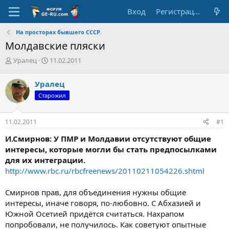
Вход
Регистрация
На просторах бывшего СССР.
Молдавские пляски
А
Д
Уралец
11.02.2011
в
а
т
т
Уралец
о
а
Старожил
р
н
т
а
е
ч
11.02.2011
#1
м
а
ы
л
И.Смирнов: У ПМР и Молдавии отсутствуют общие
а
интересы, которые могли бы стать предпосылками
для их интеграции.
http://www.rbc.ru/rbcfreenews/20110211054226.shtml
Смирнов прав, для объединения нужны общие
интересы, иначе говоря, по-любовно. С Абхазией и
Южной Осетией придётся считаться. Нахрапом
попробовали, не получилось. Как советуют опытные