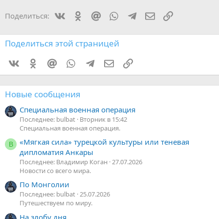
Vkontakte
Odnoklassniki
Mail.ru
WhatsApp
Telegram
Электронная поч
Ссылка
Поделиться:
Поделиться этой страницей
Vkontakte
Odnoklassniki
Mail.ru
WhatsApp
Telegram
Электронная почта
Ссылка
Новые сообщения
Специальная военная операция
Последнее: bulbat
Вторник в 15:42
Специальная военная операция.
«Мягкая сила» турецкой культуры или теневая
В
дипломатия Анкары
Последнее: Владимир Коган
27.07.2026
Новости со всего мира.
По Монголии
Последнее: bulbat
25.07.2026
Путешествуем по миру.
На злобу дня