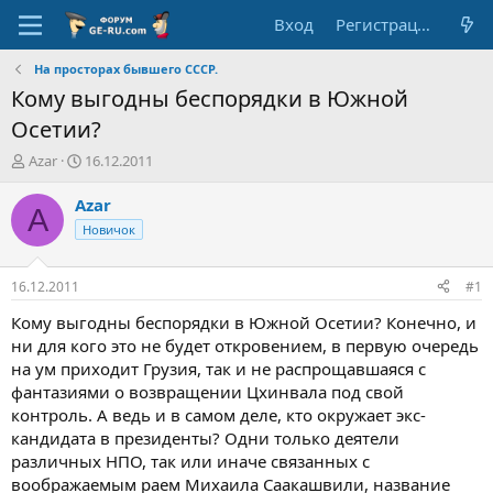
Вход
Регистрация
На просторах бывшего СССР.
Кому выгодны беспорядки в Южной
Осетии?
А
Д
Azar
16.12.2011
в
а
т
т
Azar
A
о
а
Новичок
р
н
т
а
е
ч
16.12.2011
#1
м
а
ы
л
Кому выгодны беспорядки в Южной Осетии? Конечно, и
а
ни для кого это не будет откровением, в первую очередь
на ум приходит Грузия, так и не распрощавшаяся с
фантазиями о возвращении Цхинвала под свой
контроль. А ведь и в самом деле, кто окружает экс-
кандидата в президенты? Одни только деятели
различных НПО, так или иначе связанных с
воображаемым раем Михаила Саакашвили, название