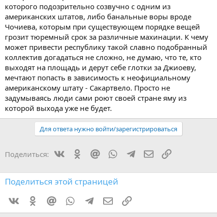
которого подозрительно созвучно с одним из
американских штатов, либо банальные воры вроде
Чочиева, которым при существующем порядке вещей
грозит тюремный срок за различные махинации. К чему
может привести республику такой славно подобранный
коллектив догадаться не сложно, не думаю, что те, кто
выходят на площадь и дерут себе глотки за Джиоеву,
мечтают попасть в зависимость к неофициальному
американскому штату - Сакартвело. Просто не
задумываясь люди сами роют своей стране яму из
которой выхода уже не будет.
Для ответа нужно войти/зарегистрироваться
Vkontakte
Odnoklassniki
Mail.ru
WhatsApp
Telegram
Электронная поч
Ссылка
Поделиться:
Поделиться этой страницей
Vkontakte
Odnoklassniki
Mail.ru
WhatsApp
Telegram
Электронная почта
Ссылка