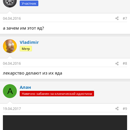
Участник
04.04.2016
#7
а зачем им этот яд?
Vladimir
Мэтр
04.04.2016
#8
лекарство делают из их яда
Алан
А
Навечно забанен за клинический идиотизм
19.04.2017
#9