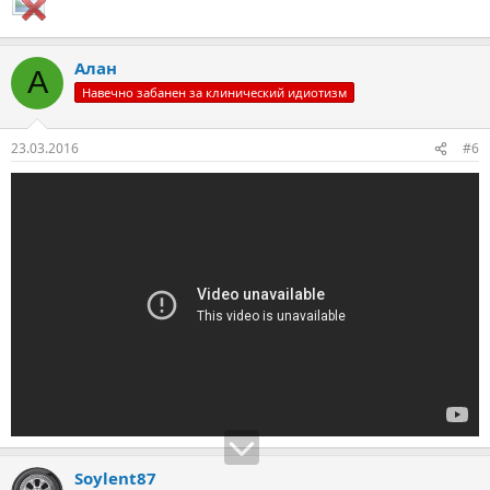
Алан
А
Навечно забанен за клинический идиотизм
23.03.2016
#6
Soylent87