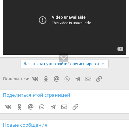
Для ответа нужно войти/зарегистрироваться
Vkontakte
Odnoklassniki
Mail.ru
WhatsApp
Telegram
Электронная поч
Ссылка
Поделиться:
Поделиться этой страницей
Vkontakte
Odnoklassniki
Mail.ru
WhatsApp
Telegram
Электронная почта
Ссылка
Новые сообщения