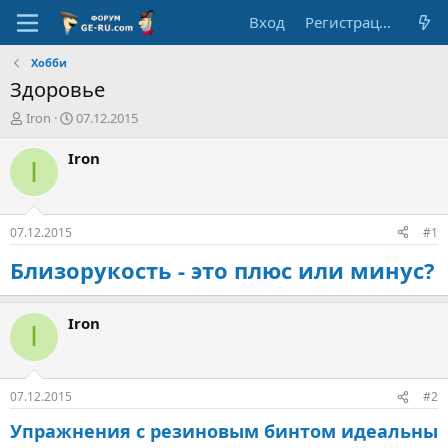
Вход
Регистрация
Хобби
Здоровье
А
Д
Iron
07.12.2015
в
а
т
т
Iron
I
о
а
р
н
т
а
е
ч
07.12.2015
#1
м
а
ы
л
Близорукость - это плюс или минус?
а
Iron
I
07.12.2015
#2
Упражнения с резиновым бинтом идеальны