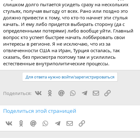
слишком долго пытается усидеть сразу на нескольких
стульях, получая выгоду от всех. Рано или поздно это
должно привести к тому, что кто-то начнет эти стулья
качать. И ему либо придется выбирать сторону (да с
определенными потерями) либо вообще уйти. Главный
вопрос кто успеет быстрее начать лоббировать свои
интересы в регионе. Я не исключаю, что из за
отвлеченности США на Иран, Турция осталась, так
сказать, без присмотра поэтому там и усилились
естественные внутриполитические процессы.
Для ответа нужно войти/зарегистрироваться
Vkontakte
Odnoklassniki
Mail.ru
WhatsApp
Telegram
Электронная поч
Ссылка
Поделиться:
Поделиться этой страницей
Vkontakte
Odnoklassniki
Mail.ru
WhatsApp
Telegram
Электронная почта
Ссылка