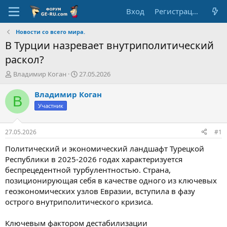
Вход
Регистрация
Новости со всего мира.
В Турции назревает внутриполитический
раскол?
А
Д
Владимир Коган
27.05.2026
в
а
т
т
Владимир Коган
В
о
а
Участник
р
н
т
а
е
ч
27.05.2026
#1
м
а
ы
л
Политический и экономический ландшафт Турецкой
а
Республики в 2025-2026 годах характеризуется
беспрецедентной турбулентностью. Страна,
позиционирующая себя в качестве одного из ключевых
геоэкономических узлов Евразии, вступила в фазу
острого внутриполитического кризиса.
Ключевым фактором дестабилизации