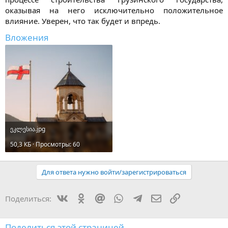
оказывая на него исключительно положительное
влияние. Уверен, что так будет и впредь.​
Вложения
ეკლესია.jpg
50,3 КБ · Просмотры: 60
Для ответа нужно войти/зарегистрироваться
Vkontakte
Odnoklassniki
Mail.ru
WhatsApp
Telegram
Электронная поч
Ссылка
Поделиться:
Поделиться этой страницей