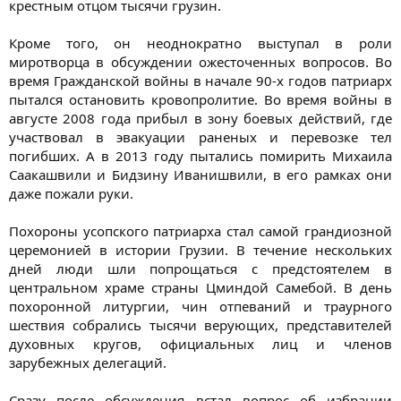
крестным отцом тысячи грузин.
Кроме того, он неоднократно выступал в роли
миротворца в обсуждении ожесточенных вопросов. Во
время Гражданской войны в начале 90-х годов патриарх
пытался остановить кровопролитие. Во время войны в
августе 2008 года прибыл в зону боевых действий, где
участвовал в эвакуации раненых и перевозке тел
погибших. А в 2013 году пытались помирить Михаила
Саакашвили и Бидзину Иванишвили, в его рамках они
даже пожали руки.
Похороны усопского патриарха стал самой грандиозной
церемонией в истории Грузии. В течение нескольких
дней люди шли попрощаться с предстоятелем в
центральном храме страны Цминдой Самебой. В день
похоронной литургии, чин отпеваний и траурного
шествия собрались тысячи верующих, представителей
духовных кругов, официальных лиц и членов
зарубежных делегаций.
Сразу после обсуждения встал вопрос об избрании