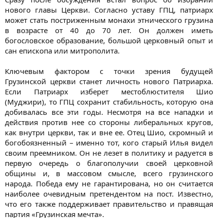
нового главы Церкви. Согласно уставу ГПЦ, патриарх
может стать постриженным монахи этнического грузина
в возрасте от 40 до 70 лет. Он должен иметь
богословское образование, большой церковный опыт и
сан епископа или митрополита.
Ключевым фактором с точки зрения будущей
Грузинской церкви станет личность нового Патриарха.
Если Патриарх изберет местоблюстителя Шио
(Муджири), то ГПЦ сохранит стабильность, которую она
добивалась все эти годы. Несмотря на все нападки и
действия против нее со стороны либеральных кругов,
как внутри церкви, так и вне ее. Отец Шио, скромный и
богобоязненный – именно тот, кого старый Илья видел
своим преемником. Он не лезет в политику и радуется в
первую очередь о благополучии своей церковной
общины и, в массовом смысле, всего грузинского
народа. Победа ему не гарантирована, но он считается
наиболее очевидным претендентом на пост. Известно,
что его также поддерживает правительство и правящая
партия «Грузинская мечта».