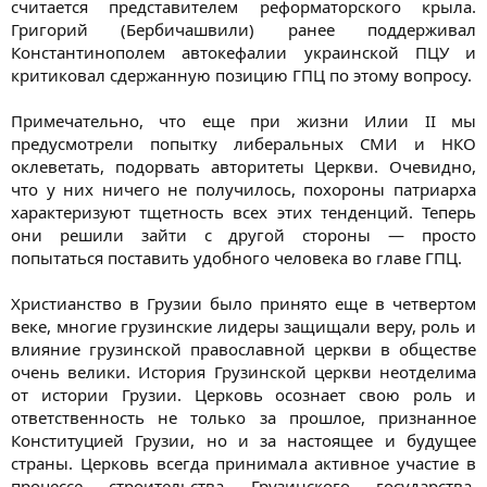
считается представителем реформаторского крыла.
Григорий (Бербичашвили) ранее поддерживал
Константинополем автокефалии украинской ПЦУ и
критиковал сдержанную позицию ГПЦ по этому вопросу.
Примечательно, что еще при жизни Илии II мы
предусмотрели попытку либеральных СМИ и НКО
оклеветать, подорвать авторитеты Церкви. Очевидно,
что у них ничего не получилось, похороны патриарха
характеризуют тщетность всех этих тенденций. Теперь
они решили зайти с другой стороны — просто
попытаться поставить удобного человека во главе ГПЦ.
Христианство в Грузии было принято еще в четвертом
веке, многие грузинские лидеры защищали веру, роль и
влияние грузинской православной церкви в обществе
очень велики. История Грузинской церкви неотделима
от истории Грузии. Церковь осознает свою роль и
ответственность не только за прошлое, признанное
Конституцией Грузии, но и за настоящее и будущее
страны. Церковь всегда принимала активное участие в
процессе строительства Грузинского государства,