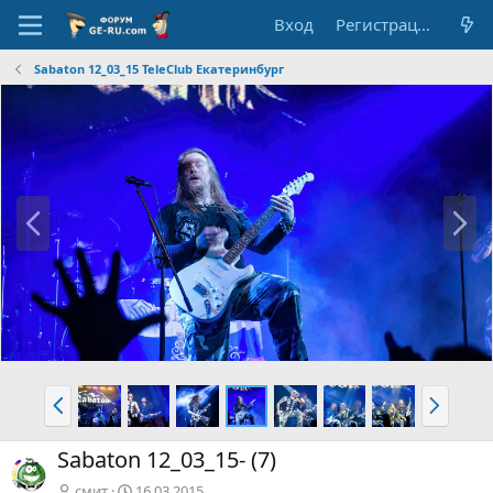
Вход
Регистрация
Sabaton 12_03_15 TeleClub Екатеринбург
Н
В
а
п
з
е
а
р
д
ё
д
Н
В
а
п
з
е
Sabaton 12_03_15- (7)
а
р
д
ё
смит
16.03.2015