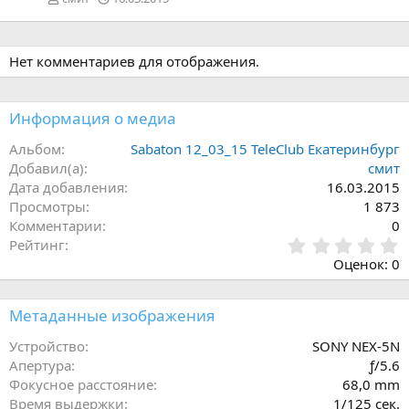
д
Нет комментариев для отображения.
Информация о медиа
Альбом
Sabaton 12_03_15 TeleClub Екатеринбург
Добавил(а)
смит
Дата добавления
16.03.2015
Просмотры
1 873
Комментарии
0
0
Рейтинг
,
Оценок: 0
0
0
з
Метаданные изображения
в
ё
Устройство
SONY NEX-5N
з
Апертура
ƒ/5.6
д
Фокусное расстояние
68,0 mm
Время выдержки
1/125 сек.