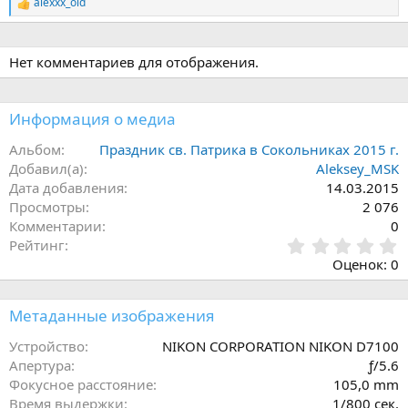
alexxx_old
Р
е
а
к
Нет комментариев для отображения.
ц
и
и
:
Информация о медиа
Альбом
Праздник св. Патрика в Сокольниках 2015 г.
Добавил(а)
Aleksey_MSK
Дата добавления
14.03.2015
Просмотры
2 076
Комментарии
0
0
Рейтинг
,
Оценок: 0
0
0
з
Метаданные изображения
в
ё
Устройство
NIKON CORPORATION NIKON D7100
з
Апертура
ƒ/5.6
д
Фокусное расстояние
105,0 mm
Время выдержки
1/800 сек.