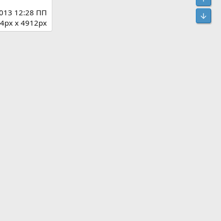
013 12:28 ПП
Низ
4px x 4912px
медиа
ki
ru
WhatsApp
Telegram
Электронная почта
 изображение
ображения
миниатюрой
ереи