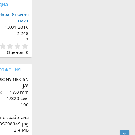
диа
Нара. Япония
смит
13.01.2016
2 248
2
0
,
Оценок: 0
0
0
з
ражения
в
ё
SONY NEX-5N
з
ƒ/8
д
е
18,0 mm
1/320 сек.
100
не сработала
DSC08349.jpg
2,4 МБ
Верх