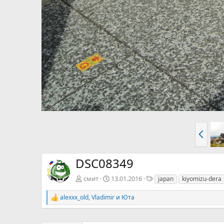
Н
а
з
а
DSC08349
д
Т
смит
13.01.2016
japan
kiyomizu-dera
е
г
alexxx_old
,
Vladimir
и
Юта
Р
и
е
а