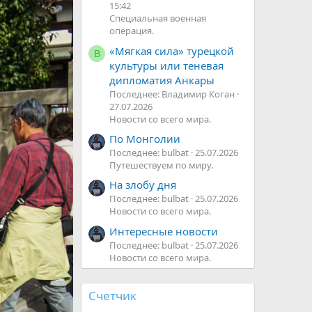
15:42
Специальная военная
операция.
«Мягкая сила» турецкой
В
культуры или теневая
дипломатия Анкары
Последнее: Владимир Коган
27.07.2026
Новости со всего мира.
По Монголии
Последнее: bulbat
25.07.2026
Путешествуем по миру.
На злобу дня
Последнее: bulbat
25.07.2026
Новости со всего мира.
Интересные новости
Последнее: bulbat
25.07.2026
Новости со всего мира.
В
Счетчик
п