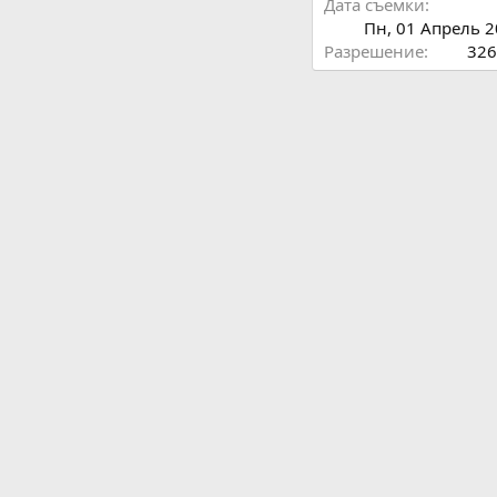
Дата съемки
Пн, 01 Апрель 2
Разрешение
326
Поделиться этим 
Vkontakte
Odnoklassni
Mail.
Ссылка
Скопировать ссылку на
Скопировать BB-код из
Скопировать BB-код с 
изображения
Скопировать BB-код гал