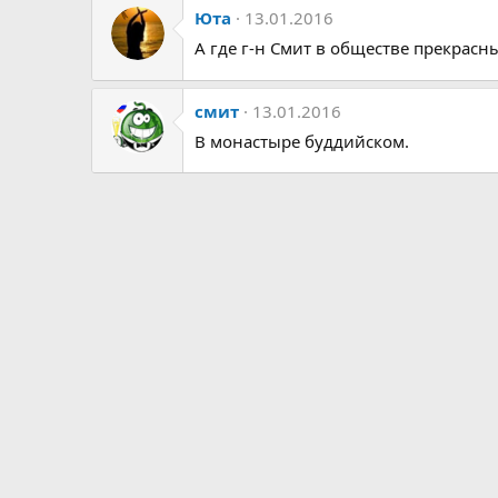
к
Юта
13.01.2016
ц
и
А где г-н Смит в обществе прекрасн
и
:
смит
13.01.2016
В монастыре буддийском.