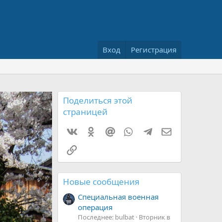
Вход
Регистрация
Поделиться этой
страницей
Vkontakte
Odnoklassniki
Mail.ru
WhatsApp
Telegram
Электронная 
Ссылка
Новые сообщения
Специальная военная
операция
Последнее: bulbat
Вторник в