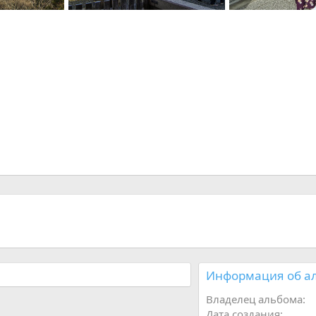
DSC08360
DSC08349
смит
13.01.2016
смит
13.01.2016
3
1
3
2
Информация об а
Владелец альбома
Дата создания