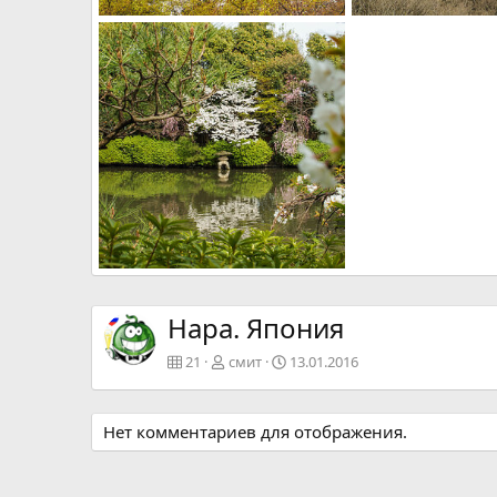
DSC08395
DSC08378
смит
13.01.2016
смит
13.01.2016
2
2
2
2
DSC08341
смит
13.01.2016
3
0
Нара. Япония
21
смит
13.01.2016
Нет комментариев для отображения.