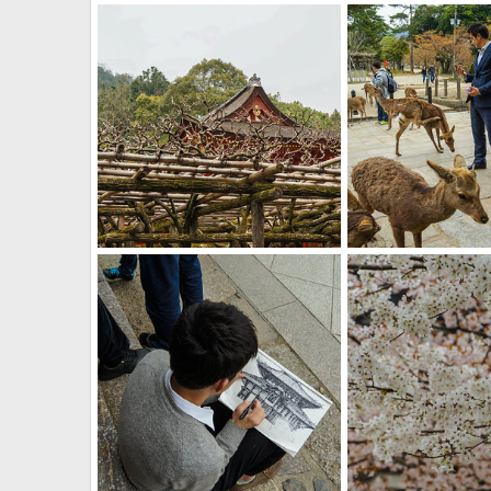
DSC08525
DSC08523
смит
13.01.2016
смит
13.01.2016
0
2
0
4
DSC08504
DSC08486
смит
13.01.2016
смит
13.01.2016
1
2
2
4