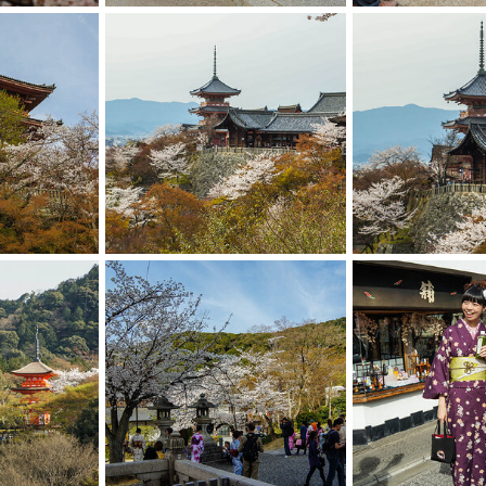
DSC08415
DSC08407
смит
13.01.2016
смит
13.01.2016
1
0
1
0
DSC08399
DSC08398
смит
13.01.2016
смит
13.01.2016
2
2
3
0