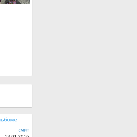
льбоме
смит
13.01.2016