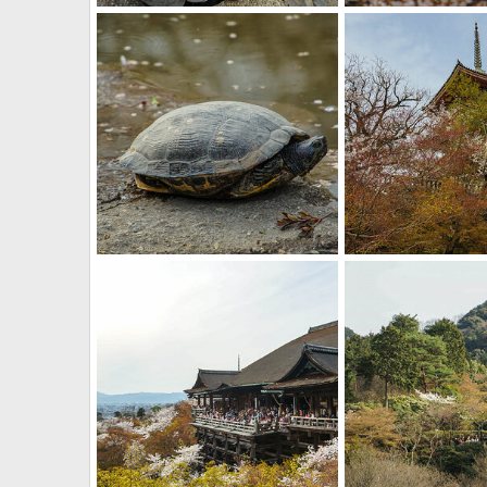
DSC08455
DSC08432
смит
13.01.2016
смит
13.01.2016
2
0
0
3
DSC08405
DSC08403
смит
13.01.2016
смит
13.01.2016
1
0
2
0