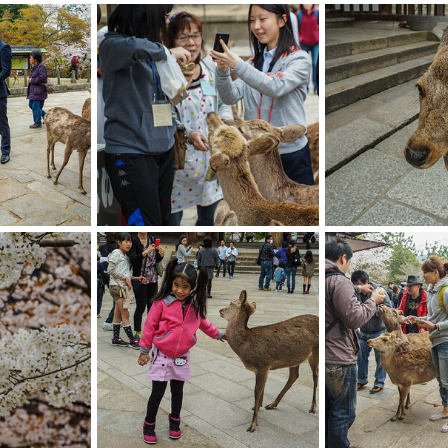
DSC08517
DSC08505
смит
13.01.2016
смит
13.01.2016
1
3
1
0
DSC08483
DSC08458
смит
13.01.2016
смит
13.01.2016
1
0
1
2