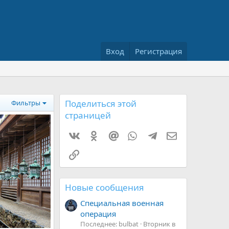
Вход
Регистрация
Поделиться этой
Фильтры
страницей
Vkontakte
Odnoklassniki
Mail.ru
WhatsApp
Telegram
Электронная 
Ссылка
Новые сообщения
Специальная военная
операция
Последнее: bulbat
Вторник в