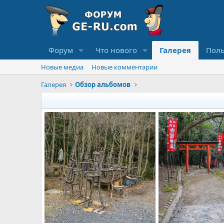
Форум
Что нового
Галерея
Поль
Новые медиа
Новые комментарии
Галерея
Обзор альбомов