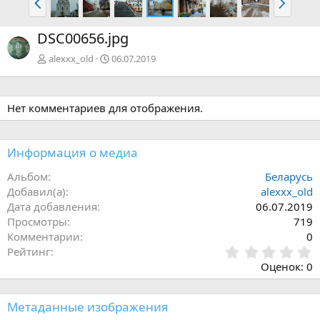
а
п
з
е
DSC00656.jpg
а
р
д
ё
alexxx_old
06.07.2019
д
Нет комментариев для отображения.
Информация о медиа
Альбом
Беларусь
Добавил(а)
alexxx_old
Дата добавления
06.07.2019
Просмотры
719
Комментарии
0
0
Рейтинг
,
Оценок: 0
0
0
з
Метаданные изображения
в