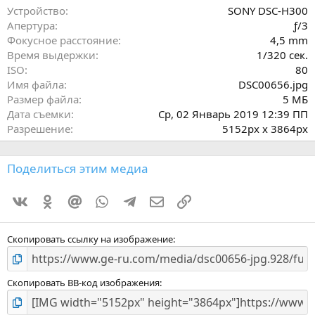
ё
Устройство
SONY DSC-H300
з
Апертура
ƒ/3
д
Фокусное расстояние
4,5 mm
Время выдержки
1/320 сек.
ISO
80
Имя файла
DSC00656.jpg
Размер файла
5 МБ
Дата съемки
Ср, 02 Январь 2019 12:39 ПП
Разрешение
5152px x 3864px
Поделиться этим медиа
Vkontakte
Odnoklassniki
Mail.ru
WhatsApp
Telegram
Электронная почта
Ссылка
Скопировать ссылку на изображение
Скопировать BB-код изображения