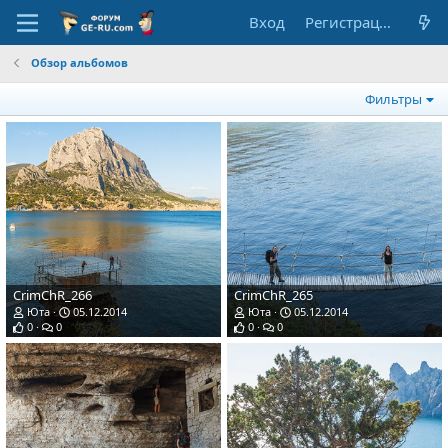
Вход
Регистрация
Обзор альбомов
Фильтры
CrimChR_266
CrimChR_265
Юта
05.12.2014
Юта
05.12.2014
0
0
0
0