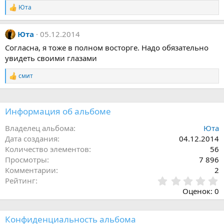
Юта
Р
е
а
Юта
05.12.2014
к
ц
Согласна, я тоже в полном восторге. Надо обязательно
и
увидеть своими глазами
и
:
смит
Р
е
а
к
Информация об альбоме
ц
и
и
Владелец альбома
Юта
:
Дата создания
04.12.2014
Количество элементов
56
Просмотры
7 896
Комментарии
2
0
Рейтинг
,
Оценок: 0
0
0
з
Конфиденциальность альбома