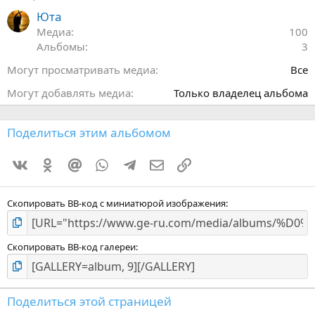
в
ё
Юта
з
Медиа
100
д
Альбомы
3
Могут просматривать медиа
Все
Могут добавлять медиа
Только владелец альбома
Поделиться этим альбомом
Vkontakte
Odnoklassniki
Mail.ru
WhatsApp
Telegram
Электронная почта
Ссылка
Скопировать BB-код с миниатюрой изображения
Скопировать BB-код галереи
Поделиться этой страницей