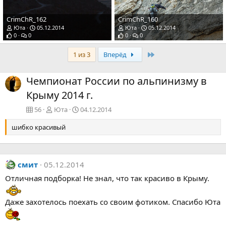
CrimChR_162
CrimChR_160
Юта
05.12.2014
Юта
05.12.2014
0
0
0
0
Последняя
1 из 3
Вперёд
Чемпионат России по альпинизму в
Крыму 2014 г.
56
Юта
04.12.2014
шибко красивый
смит
05.12.2014
Отличная подборка! Не знал, что так красиво в Крыму.
Даже захотелось поехать со своим фотиком. Спасибо Юта