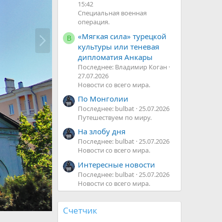
15:42
Специальная военная
операция.
В
«Мягкая сила» турецкой
В
п
культуры или теневая
е
дипломатия Анкары
р
Последнее: Владимир Коган
ё
27.07.2026
д
Новости со всего мира.
По Монголии
Последнее: bulbat
25.07.2026
Путешествуем по миру.
На злобу дня
Последнее: bulbat
25.07.2026
Новости со всего мира.
Интересные новости
Последнее: bulbat
25.07.2026
Новости со всего мира.
Счетчик