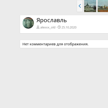
Н
а
з
а
Ярославль
д
alexxx_old
25.10.2020
Нет комментариев для отображения.