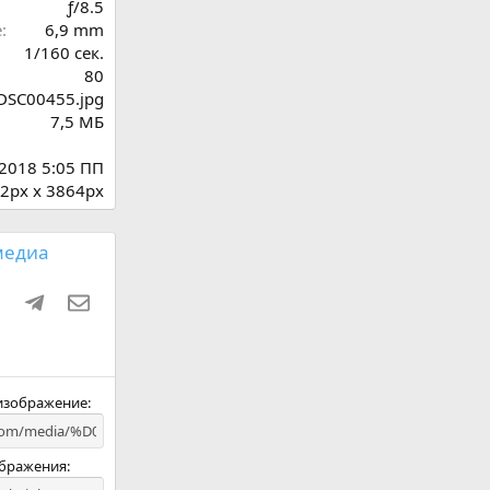
ƒ/8.5
д
е
6,9 mm
1/160 сек.
80
DSC00455.jpg
7,5 МБ
 2018 5:05 ПП
2px x 3864px
медиа
ki
ru
WhatsApp
Telegram
Электронная почта
 изображение
ображения