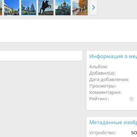
В
п
е
р
ё
д
Информация о ме
Альбом
Добавил(а)
Дата добавления
Просмотры
Комментарии
Рейтинг
Метаданные изоб
Устройство
SO