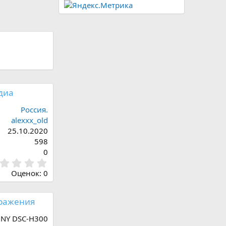
диа
Россия.
alexxx_old
25.10.2020
598
0
0
,
Оценок: 0
0
0
з
ражения
в
ё
NY DSC-H300
з