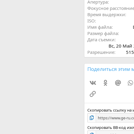
Апертура
Фокусное расстояни
Время выдержки
ISO
Имя файла
Размер файла
Дата съемки
Вс, 20 Май
Разрешение
515
Поделиться этим 
Vkontakte
Odnoklassni
Mail.
Ссылка
Скопировать ссылку на
Скопировать BB-код из