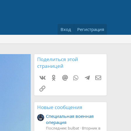
Вход
Регистрация
Поделиться этой
страницей
Vkontakte
Odnoklassniki
Mail.ru
WhatsApp
Telegram
Электронная 
Ссылка
Новые сообщения
Специальная военная
операция
Последнее: bulbat
Вторник в