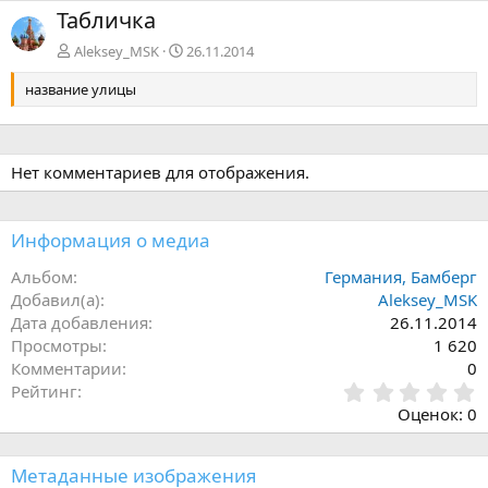
з
е
Табличка
а
р
д
ё
Aleksey_MSK
26.11.2014
д
название улицы
Нет комментариев для отображения.
Информация о медиа
Альбом
Германия, Бамберг
Добавил(а)
Aleksey_MSK
Дата добавления
26.11.2014
Просмотры
1 620
Комментарии
0
0
Рейтинг
,
Оценок: 0
0
0
з
Метаданные изображения