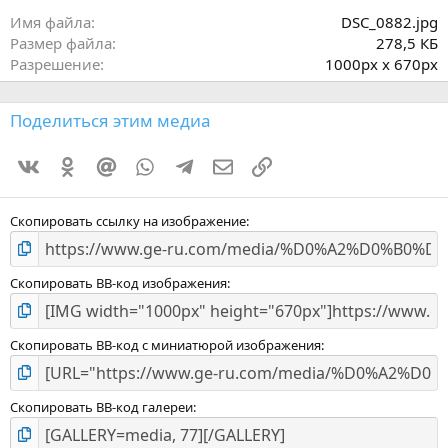
в
ё
Имя файла
DSC_0882.jpg
з
Размер файла
278,5 КБ
д
Разрешение
1000px x 670px
Поделиться этим медиа
Vkontakte
Odnoklassniki
Mail.ru
WhatsApp
Telegram
Электронная почта
Ссылка
Скопировать ссылку на изображение
Скопировать BB-код изображения
Скопировать BB-код с миниатюрой изображения
Скопировать BB-код галереи