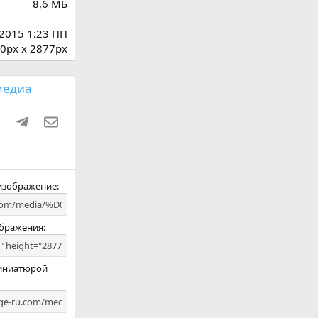
8,6 МБ
 2015 1:23 ПП
0px x 2877px
медиа
ki
ru
WhatsApp
Telegram
Электронная почта
 изображение
ображения
миниатюрой