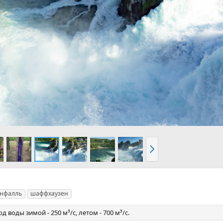
В
п
е
р
ё
д
нфалль
шаффхаузен
д воды зимой - 250 м³/с, летом - 700 м³/с.