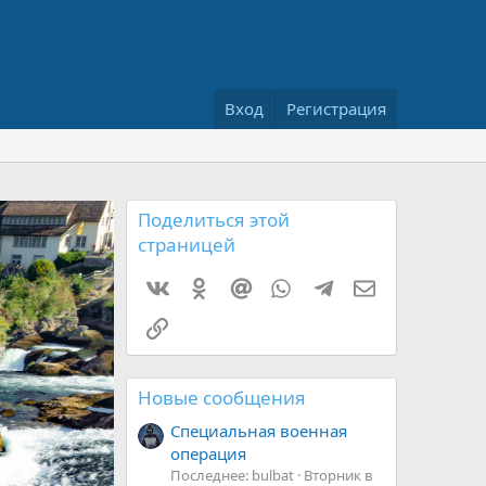
Вход
Регистрация
Поделиться этой
страницей
Vkontakte
Odnoklassniki
Mail.ru
WhatsApp
Telegram
Электронная 
Ссылка
Новые сообщения
Специальная военная
операция
В
Последнее: bulbat
Вторник в