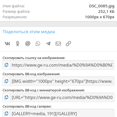
в
ё
Имя файла
DSC_0085.jpg
з
Размер файла
252,1 КБ
д
Разрешение
1000px x 670px
Поделиться этим медиа
Vkontakte
Odnoklassniki
Mail.ru
WhatsApp
Telegram
Электронная почта
Ссылка
Скопировать ссылку на изображение
Скопировать BB-код изображения
Скопировать BB-код с миниатюрой изображения
Скопировать BB-код галереи