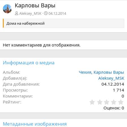
з
е
Карловы Вары
а
р
д
ё
Aleksey_MSK
04.12.2014
д
Дома на набережной
Нет комментариев для отображения.
Информация о медиа
Альбом
Чехия, Карловы Вары
Добавил(а)
Aleksey_MSK
Дата добавления
04.12.2014
Просмотры
1 714
Комментарии
0
0
Рейтинг
,
Оценок: 0
0
0
з
Метаданные изображения