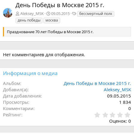
з
е
День Победы в Москве 2015 г.
а
р
д
ё
Т
Aleksey_MSK
09.05.2015
бессмертный полк
е
д
день победы
москва
г
и
Празднование 70 лет Победы в Москве 2015 г.
Нет комментариев для отображения.
Информация о медиа
Альбом
День Победы в Москве 2015 г.
Добавил(а)
Aleksey_MSK
Дата добавления
09.05.2015
Просмотры
1 834
Комментарии
0
0
Рейтинг
,
Оценок: 0
0
0