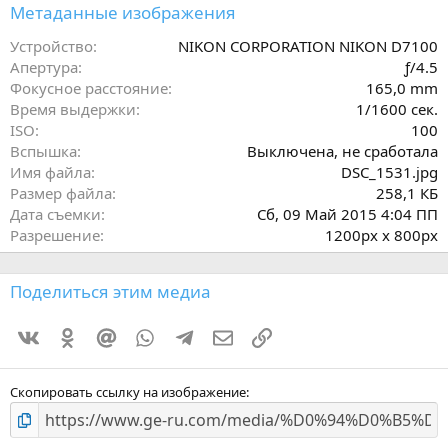
з
Метаданные изображения
в
ё
Устройство
NIKON CORPORATION NIKON D7100
з
Апертура
ƒ/4.5
д
Фокусное расстояние
165,0 mm
Время выдержки
1/1600 сек.
ISO
100
Вспышка
Выключена, не сработала
Имя файла
DSC_1531.jpg
Размер файла
258,1 КБ
Дата съемки
Сб, 09 Май 2015 4:04 ПП
Разрешение
1200px x 800px
Поделиться этим медиа
Vkontakte
Odnoklassniki
Mail.ru
WhatsApp
Telegram
Электронная почта
Ссылка
Скопировать ссылку на изображение