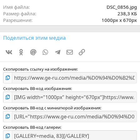
в
ё
Имя файла
DSC_0856.jpg
з
Размер файла
238,3 КБ
д
Разрешение
1000px x 670px
Поделиться этим медиа
Vkontakte
Odnoklassniki
Mail.ru
WhatsApp
Telegram
Электронная почта
Ссылка
Скопировать ссылку на изображение
Скопировать BB-код изображения
Скопировать BB-код с миниатюрой изображения
Скопировать BB-код галереи