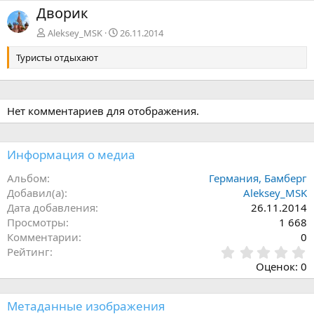
з
е
Дворик
а
р
д
ё
Aleksey_MSK
26.11.2014
д
Туристы отдыхают
Нет комментариев для отображения.
Информация о медиа
Альбом
Германия, Бамберг
Добавил(а)
Aleksey_MSK
Дата добавления
26.11.2014
Просмотры
1 668
Комментарии
0
0
Рейтинг
,
Оценок: 0
0
0
з
Метаданные изображения