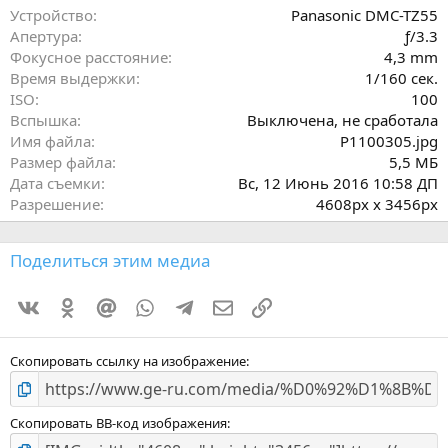
ё
Устройство
Panasonic DMC-TZ55
з
Апертура
ƒ/3.3
д
Фокусное расстояние
4,3 mm
Время выдержки
1/160 сек.
ISO
100
Вспышка
Выключена, не сработала
Имя файла
P1100305.jpg
Размер файла
5,5 МБ
Дата съемки
Вс, 12 Июнь 2016 10:58 ДП
Разрешение
4608px x 3456px
Поделиться этим медиа
Vkontakte
Odnoklassniki
Mail.ru
WhatsApp
Telegram
Электронная почта
Ссылка
Скопировать ссылку на изображение
Скопировать BB-код изображения