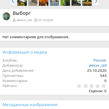
а
п
з
е
Выборг
а
р
д
ё
alexxx_old
25.10.2020
д
Нет комментариев для отображения.
Информация о медиа
Альбом
Россия.
Добавил(а)
alexxx_old
Дата добавления
25.10.2020
Просмотры
543
Комментарии
0
0
Рейтинг
,
Оценок: 0
0
0
з
Метаданные изображения
в