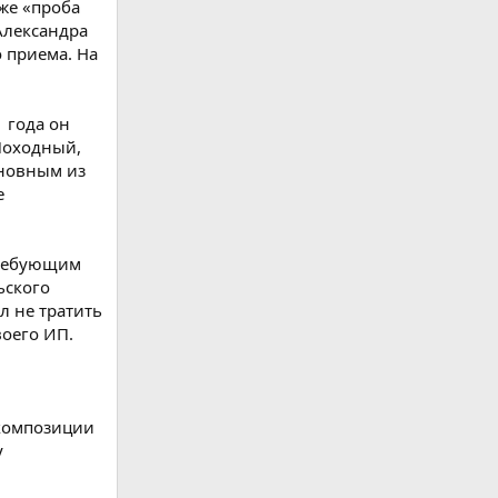
же «проба
Александра
 приема. На
 года он
 Походный,
сновным из
е
требующим
ьского
л не тратить
воего ИП.
 композиции
у