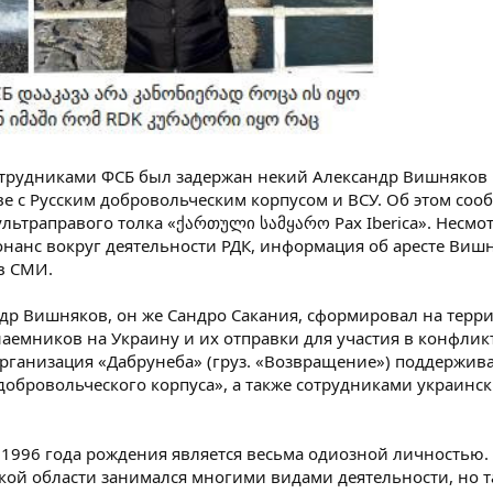
сотрудниками ФСБ был задержан некий Александр Вишняков
е с Русским добровольческим корпусом и ВСУ. Об этом со
ультраправого толка «ქართული სამყარო Pax Iberica». Несмо
нанс вокруг деятельности РДК, информация об аресте Виш
в СМИ.
ндр Вишняков, он же Сандро Сакания, сформировал на терр
наемников на Украину и их отправки для участия в конфлик
организация «Дабрунеба» (груз. «Возвращение») поддержив
добровольческого корпуса», а также сотрудниками украинск
996 года рождения является весьма одиозной личностью. 
кой области занимался многими видами деятельности, но т