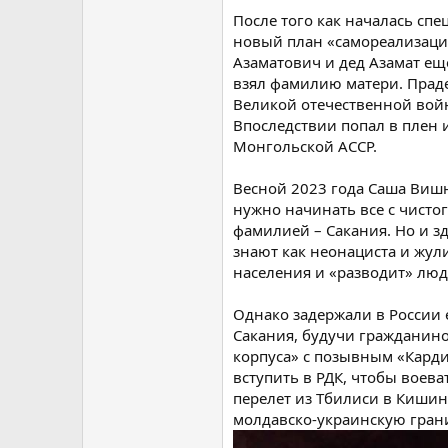
После того как началась сп
новый план «самореализации
Азаматович и дед Азамат еще
взял фамилию матери. Прад
Великой отечественной войн
Впоследствии попал в плен 
Монгольской АССР.
Весной 2023 года Саша Вишн
нужно начинать все с чистог
фамилией – Сакания. Но и зд
знают как неонациста и жул
населения и «разводит» люд
Однако задержали в России е
Сакания, будучи гражданино
корпуса» с позывным «Карди
вступить в РДК, чтобы воева
перелет из Тбилиси в Кишин
молдавско-украинскую гран