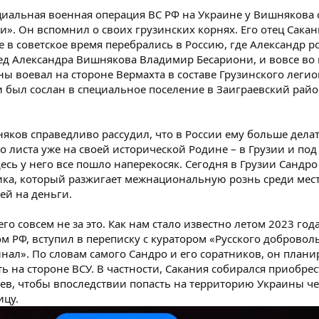
ециальная военная операция ВС РФ на Украине у Вишнякова 
». Он вспомнил о своих грузинских корнях. Его отец Сака
 в советское время перебрались в Россию, где Александр р
ед Александра Вишнякова Владимир Бесариони, и вовсе во
ы воевал на стороне Вермахта в составе Грузинского легио
и был сослан в специальное поселение в Заиграевский райо
яков справедливо рассудил, что в России ему больше делат
о листа уже на своей исторической Родине – в Грузии и по
есь у него все пошло наперекосяк. Сегодня в Грузии Сандро
ика, который разжигает межнациональную рознь среди мес
ей на деньги.
го совсем не за это. Как нам стало известно летом 2023 год
м РФ, вступил в переписку с куратором «Русского добровол
нал». По словам самого Сандро и его соратников, он плани
ть на стороне ВСУ. В частности, Сакания собирался приобрес
ев, чтобы впоследствии попасть на территорию Украины че
ицу.