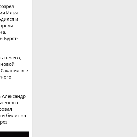
созрел
ния Илья
одился и
 время
на.
н Бурят-
ь нечего,
д новой
 Сакания все
тного
а Александр
ьческого
ровал
ти билет на
рез