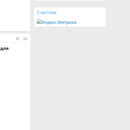
Счетчик
#4
 для