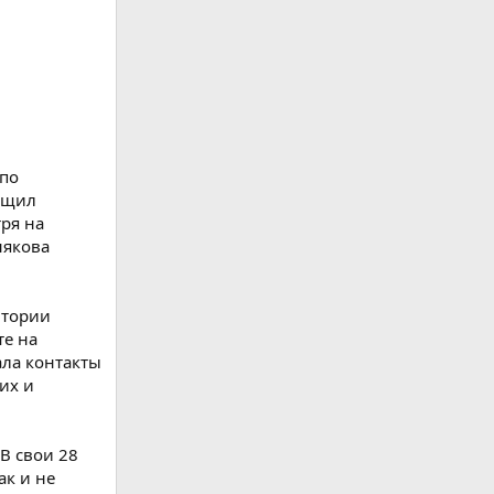
 по
общил
тря на
някова
итории
те на
ала контакты
их и
В свои 28
ак и не