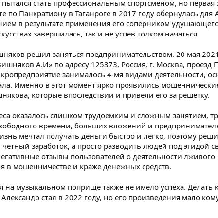
 пытался стать профессиональным спортсменом, но первая 
е по Панкратиону в Таганроге в 2017 году обернулась для 
ем в результате применения его соперником удушающего
скусствах завершилась, так и не успев толком начаться.
няков решил заняться предпринимательством. 20 мая 2021
ишняков А.И» по адресу 125373, Россия, г. Москва, проезд
икропредприятие занималось 4-мя видами деятельности, о
ала. Именно в этот момент ярко проявились мошеннически
някова, которые впоследствии и привели его за решетку.
неса оказалось слишком трудоемким и сложным занятием, 
свободного времени, больших вложений и предпринимател
изнь мечтал получать деньги быстро и легко, поэтому реши
 четный заработок, а просто разводить людей под эгидой с
егативные отзывы пользователей о деятельности лживого
я в мошенничестве и краже денежных средств.
я на музыкальном поприще также не имело успеха. Делать
Александр стал в 2022 году, но его произведения мало ком