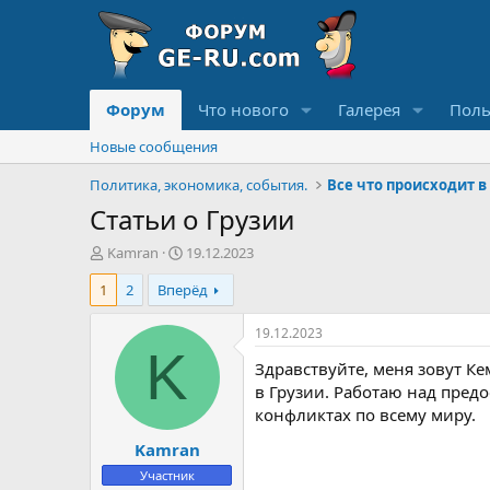
Форум
Что нового
Галерея
Поль
Новые сообщения
Политика, экономика, события.
Все что происходит в
Статьи о Грузии
А
Д
Kamran
19.12.2023
в
а
1
2
Вперёд
т
т
о
а
р
н
19.12.2023
т
а
K
Здравствуйте, меня зовут К
е
ч
м
а
в Грузии. Работаю над пре
ы
л
конфликтах по всему миру.
а
Kamran
Участник