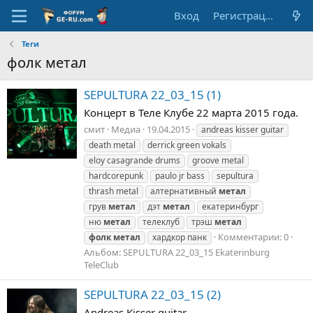
Вход
Регистрация
Теги
фолк метал
SEPULTURA 22_03_15 (1)
Концерт в Теле Клубе 22 марта 2015 года.
смит
Медиа
19.04.2015
andreas kisser guitar
death metal
derrick green vokals
eloy casagrande drums
groove metal
hardcorepunk
paulo jr bass
sepultura
thrash metal
алтернативный
метал
грув
метал
дэт
метал
екатеринбург
ню
метал
телеклуб
трэш
метал
Комментарии: 0
фолк
метал
хардкор панк
Альбом: SEPULTURA 22_03_15 Ekaterinburg
TeleClub
SEPULTURA 22_03_15 (2)
Andreas Kisser guitar