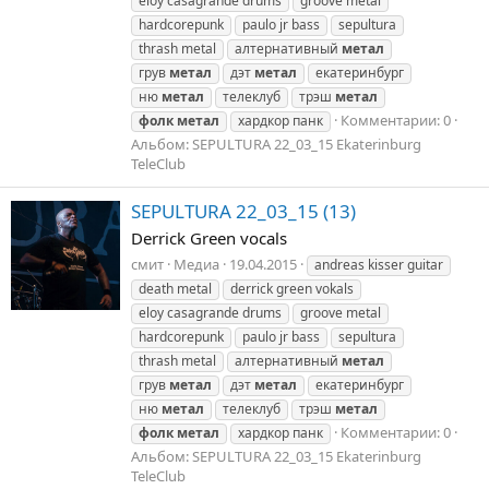
eloy casagrande drums
groove metal
hardcorepunk
paulo jr bass
sepultura
thrash metal
алтернативный
метал
грув
метал
дэт
метал
екатеринбург
ню
метал
телеклуб
трэш
метал
Комментарии: 0
фолк
метал
хардкор панк
Альбом: SEPULTURA 22_03_15 Ekaterinburg
TeleClub
SEPULTURA 22_03_15 (13)
Derrick Green vocals
смит
Медиа
19.04.2015
andreas kisser guitar
death metal
derrick green vokals
eloy casagrande drums
groove metal
hardcorepunk
paulo jr bass
sepultura
thrash metal
алтернативный
метал
грув
метал
дэт
метал
екатеринбург
ню
метал
телеклуб
трэш
метал
Комментарии: 0
фолк
метал
хардкор панк
Альбом: SEPULTURA 22_03_15 Ekaterinburg
TeleClub