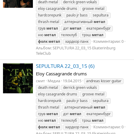
death metal
derrick green vokals
eloy casagrande drums
groove metal
hardcorepunk
paulo jr bass
sepultura
thrash metal
алтернативный
метал
грув
метал
дэт
метал
екатеринбург
ню
метал
телеклуб
трэш
метал
Комментарии: 0
фолк
метал
хардкор панк
Альбом: SEPULTURA 22_03_15 Ekaterinburg
TeleClub
SEPULTURA 22_03_15 (6)
Eloy Cassagrande drums
смит
Медиа
19.04.2015
andreas kisser guitar
death metal
derrick green vokals
eloy casagrande drums
groove metal
hardcorepunk
paulo jr bass
sepultura
thrash metal
алтернативный
метал
грув
метал
дэт
метал
екатеринбург
ню
метал
телеклуб
трэш
метал
Комментарии: 0
фолк
метал
хардкор панк
Альбом: SEPULTURA 22_03_15 Ekaterinburg