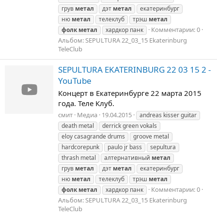
грув
метал
дэт
метал
екатеринбург
ню
метал
телеклуб
трэш
метал
Комментарии: 0
фолк
метал
хардкор панк
Альбом: SEPULTURA 22_03_15 Ekaterinburg
TeleClub
SEPULTURA EKATERINBURG 22 03 15 2 -
YouTube
Концерт в Екатеринбурге 22 марта 2015
года. Теле Клуб.
смит
Медиа
19.04.2015
andreas kisser guitar
death metal
derrick green vokals
eloy casagrande drums
groove metal
hardcorepunk
paulo jr bass
sepultura
thrash metal
алтернативный
метал
грув
метал
дэт
метал
екатеринбург
ню
метал
телеклуб
трэш
метал
Комментарии: 0
фолк
метал
хардкор панк
Альбом: SEPULTURA 22_03_15 Ekaterinburg
TeleClub