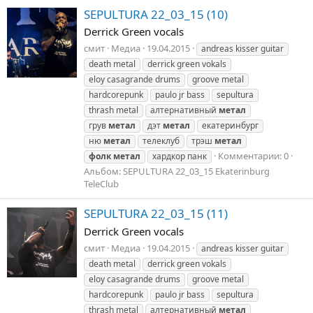
SEPULTURA 22_03_15 (10)
Derrick Green vocals
смит
Медиа
19.04.2015
andreas kisser guitar
death metal
derrick green vokals
eloy casagrande drums
groove metal
hardcorepunk
paulo jr bass
sepultura
thrash metal
алтернативный
метал
грув
метал
дэт
метал
екатеринбург
ню
метал
телеклуб
трэш
метал
Комментарии: 0
фолк
метал
хардкор панк
Альбом: SEPULTURA 22_03_15 Ekaterinburg
TeleClub
SEPULTURA 22_03_15 (11)
Derrick Green vocals
смит
Медиа
19.04.2015
andreas kisser guitar
death metal
derrick green vokals
eloy casagrande drums
groove metal
hardcorepunk
paulo jr bass
sepultura
thrash metal
алтернативный
метал