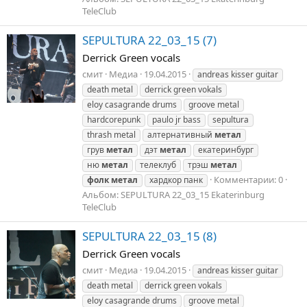
TeleClub
SEPULTURA 22_03_15 (7)
Derrick Green vocals
смит
Медиа
19.04.2015
andreas kisser guitar
death metal
derrick green vokals
eloy casagrande drums
groove metal
hardcorepunk
paulo jr bass
sepultura
thrash metal
алтернативный
метал
грув
метал
дэт
метал
екатеринбург
ню
метал
телеклуб
трэш
метал
Комментарии: 0
фолк
метал
хардкор панк
Альбом: SEPULTURA 22_03_15 Ekaterinburg
TeleClub
SEPULTURA 22_03_15 (8)
Derrick Green vocals
смит
Медиа
19.04.2015
andreas kisser guitar
death metal
derrick green vokals
eloy casagrande drums
groove metal