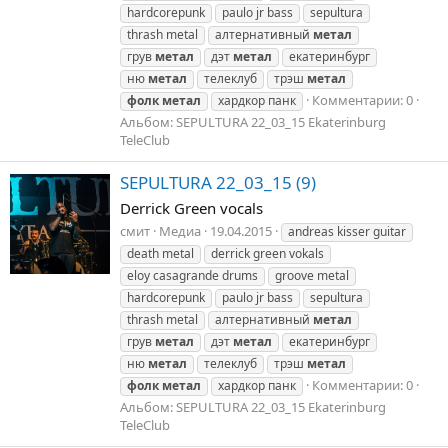
hardcorepunk
paulo jr bass
sepultura
thrash metal
алтернативный
метал
грув
метал
дэт
метал
екатеринбург
ню
метал
телеклуб
трэш
метал
Комментарии: 0
фолк
метал
хардкор панк
Альбом: SEPULTURA 22_03_15 Ekaterinburg
TeleClub
SEPULTURA 22_03_15 (9)
Derrick Green vocals
смит
Медиа
19.04.2015
andreas kisser guitar
death metal
derrick green vokals
eloy casagrande drums
groove metal
hardcorepunk
paulo jr bass
sepultura
thrash metal
алтернативный
метал
грув
метал
дэт
метал
екатеринбург
ню
метал
телеклуб
трэш
метал
Комментарии: 0
фолк
метал
хардкор панк
Альбом: SEPULTURA 22_03_15 Ekaterinburg
TeleClub