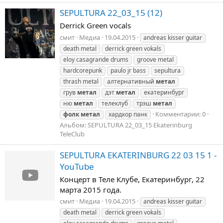
SEPULTURA 22_03_15 (12)
Derrick Green vocals
смит
Медиа
19.04.2015
andreas kisser guitar
death metal
derrick green vokals
eloy casagrande drums
groove metal
hardcorepunk
paulo jr bass
sepultura
thrash metal
алтернативный
метал
грув
метал
дэт
метал
екатеринбург
ню
метал
телеклуб
трэш
метал
Комментарии: 0
фолк
метал
хардкор панк
Альбом: SEPULTURA 22_03_15 Ekaterinburg
TeleClub
SEPULTURA EKATERINBURG 22 03 15 1 -
YouTube
Концерт в Теле Клубе, Екатеринбург, 22
марта 2015 года.
смит
Медиа
19.04.2015
andreas kisser guitar
death metal
derrick green vokals