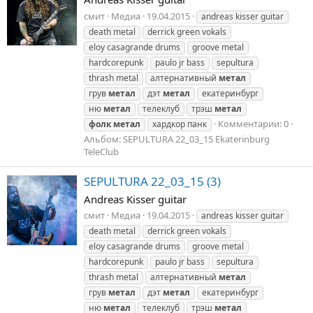
смит
Медиа
19.04.2015
andreas kisser guitar
death metal
derrick green vokals
eloy casagrande drums
groove metal
hardcorepunk
paulo jr bass
sepultura
thrash metal
алтернативный
метал
грув
метал
дэт
метал
екатеринбург
ню
метал
телеклуб
трэш
метал
Комментарии: 0
фолк
метал
хардкор панк
Альбом: SEPULTURA 22_03_15 Ekaterinburg
TeleClub
SEPULTURA 22_03_15 (3)
Andreas Kisser guitar
смит
Медиа
19.04.2015
andreas kisser guitar
death metal
derrick green vokals
eloy casagrande drums
groove metal
hardcorepunk
paulo jr bass
sepultura
thrash metal
алтернативный
метал
грув
метал
дэт
метал
екатеринбург
ню
метал
телеклуб
трэш
метал