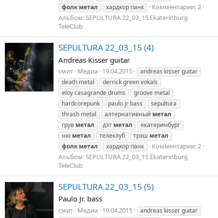
Комментарии: 2
фолк
метал
хардкор панк
Альбом: SEPULTURA 22_03_15 Ekaterinburg
TeleClub
SEPULTURA 22_03_15 (4)
Andreas Kisser guitar
смит
Медиа
19.04.2015
andreas kisser guitar
death metal
derrick green vokals
eloy casagrande drums
groove metal
hardcorepunk
paulo jr bass
sepultura
thrash metal
алтернативный
метал
грув
метал
дэт
метал
екатеринбург
ню
метал
телеклуб
трэш
метал
Комментарии: 2
фолк
метал
хардкор панк
Альбом: SEPULTURA 22_03_15 Ekaterinburg
TeleClub
SEPULTURA 22_03_15 (5)
Paulo Jr. bass
смит
Медиа
19.04.2015
andreas kisser guitar