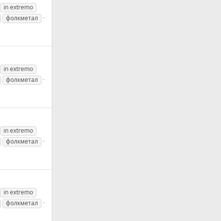
in extremo
фолкметал
in extremo
фолкметал
in extremo
фолкметал
in extremo
фолкметал