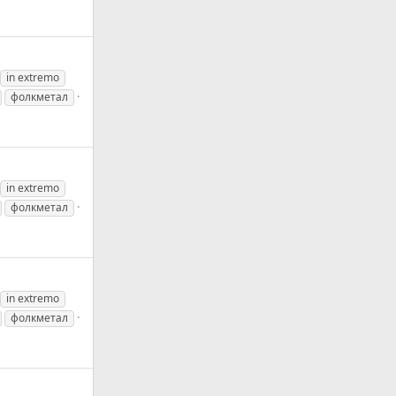
in extremo
фолкметал
in extremo
фолкметал
in extremo
фолкметал