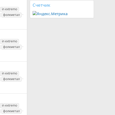
Счетчик
in extremo
фолкметал
in extremo
фолкметал
in extremo
фолкметал
in extremo
фолкметал