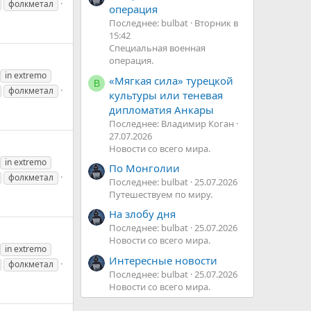
фолкметал
операция
Последнее: bulbat
Вторник в
15:42
Специальная военная
операция.
in extremo
«Мягкая сила» турецкой
В
фолкметал
культуры или теневая
дипломатия Анкары
Последнее: Владимир Коган
27.07.2026
Новости со всего мира.
in extremo
По Монголии
фолкметал
Последнее: bulbat
25.07.2026
Путешествуем по миру.
На злобу дня
Последнее: bulbat
25.07.2026
Новости со всего мира.
in extremo
Интересные новости
фолкметал
Последнее: bulbat
25.07.2026
Новости со всего мира.