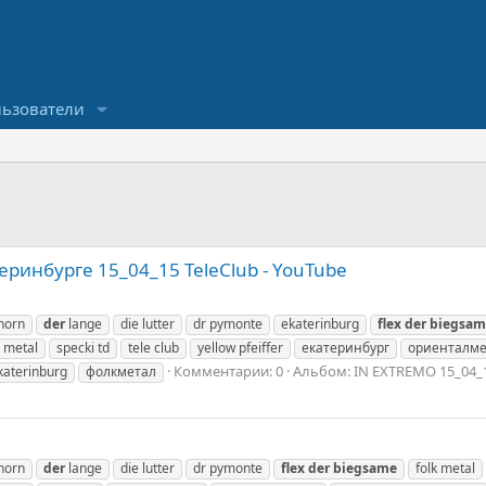
ьзователи
теринбурге 15_04_15 TeleClub - YouTube
nhorn
der
lange
die lutter
dr pymonte
ekaterinburg
flex
der
biegsam
r metal
specki td
tele club
yellow pfeiffer
екатеринбург
ориенталме
Комментарии: 0
Альбом: IN EXTREMO 15_04_1
katerinburg
фолкметал
nhorn
der
lange
die lutter
dr pymonte
flex
der
biegsame
folk metal