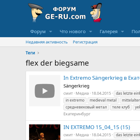
Форум
Что нового
Галерея
Пол
Недавняя активность
Регистрация
Теги
flex der biegsame
In Extremo Sängerkrieg в Ека
Sängerkrieg
смит
Медиа
18.04.2015
das letzte ei
in extremo
medieval metal
mittelalte
средневековый метал
теле клуб
уe
Екатеринбург
IN EXTREMO 15_04_15 (15)
смит
Медиа
18.04.2015
das letzte ei