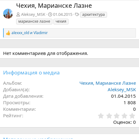
е
Чехия, Марианске Лазне
р
ё
Т
Aleksey_MSK
01.04.2015
архитектура
е
д
марианске лазне
чехия
г
и
alexxx_old
и
Vladimir
Р
е
а
к
Нет комментариев для отображения.
ц
и
и
:
Информация о медиа
Альбом
Чехия, Марианске Лазне
Добавил(а)
Aleksey_MSK
Дата добавления
01.04.2015
Просмотры
1 808
Комментарии
0
0
Рейтинг
,
Оценок: 0
0
0
з