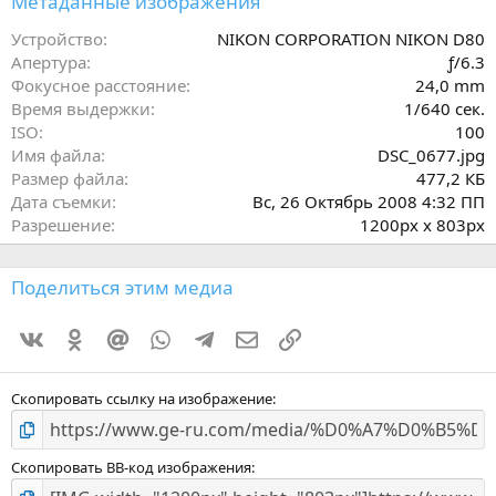
Метаданные изображения
в
ё
Устройство
NIKON CORPORATION NIKON D80
з
Апертура
ƒ/6.3
д
Фокусное расстояние
24,0 mm
Время выдержки
1/640 сек.
ISO
100
Имя файла
DSC_0677.jpg
Размер файла
477,2 КБ
Дата съемки
Вс, 26 Октябрь 2008 4:32 ПП
Разрешение
1200px x 803px
Поделиться этим медиа
Vkontakte
Odnoklassniki
Mail.ru
WhatsApp
Telegram
Электронная почта
Ссылка
Скопировать ссылку на изображение
Скопировать BB-код изображения