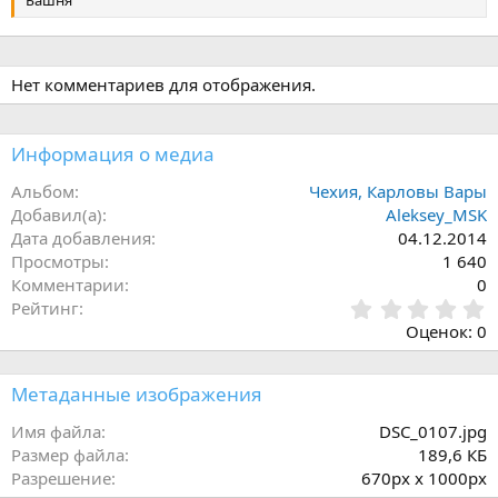
Башня
Нет комментариев для отображения.
Информация о медиа
Альбом
Чехия, Карловы Вары
Добавил(а)
Aleksey_MSK
Дата добавления
04.12.2014
Просмотры
1 640
Комментарии
0
0
Рейтинг
,
Оценок: 0
0
0
з
Метаданные изображения
в
ё
Имя файла
DSC_0107.jpg
з
Размер файла
189,6 КБ
д
Разрешение
670px x 1000px