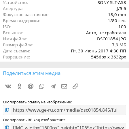
ё
Устройство
SONY SLT-A58
з
Апертура
ƒ/5.6
д
Фокусное расстояние
18,0 mm
Время выдержки
1/80 сек.
ISO
100
Вспышка
Авто, не сработала
Имя файла
DSC01854.JPG
Размер файла
7,9 МБ
Дата съемки
Пт, 30 Июнь 2017 4:30 ПП
Разрешение
5456px x 3632px
Поделиться этим медиа
Vkontakte
Odnoklassniki
Mail.ru
WhatsApp
Telegram
Электронная почта
Ссылка
Скопировать ссылку на изображение
Скопировать BB-код изображения