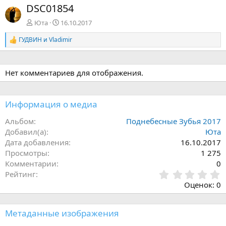
DSC01854
а
р
д
ё
Юта
16.10.2017
д
ГУДВИН
и
Vladimir
Р
е
а
к
Нет комментариев для отображения.
ц
и
и
:
Информация о медиа
Альбом
Поднебесные Зубья 2017
Добавил(а)
Юта
Дата добавления
16.10.2017
Просмотры
1 275
Комментарии
0
0
Рейтинг
,
Оценок: 0
0
0
з
Метаданные изображения
в