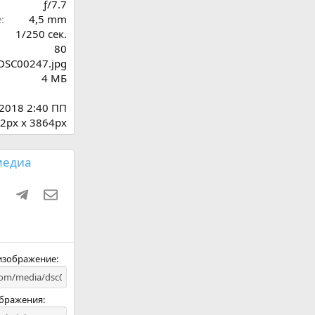
ƒ/7.7
д
е
4,5 mm
1/250 сек.
80
DSC00247.jpg
4 МБ
 2018 2:40 ПП
2px x 3864px
медиа
ki
ru
WhatsApp
Telegram
Электронная почта
 изображение
ображения