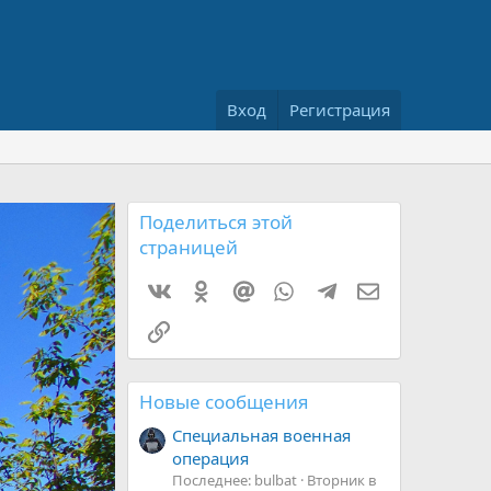
Вход
Регистрация
Поделиться этой
страницей
Vkontakte
Odnoklassniki
Mail.ru
WhatsApp
Telegram
Электронная 
Ссылка
Новые сообщения
Специальная военная
операция
Последнее: bulbat
Вторник в