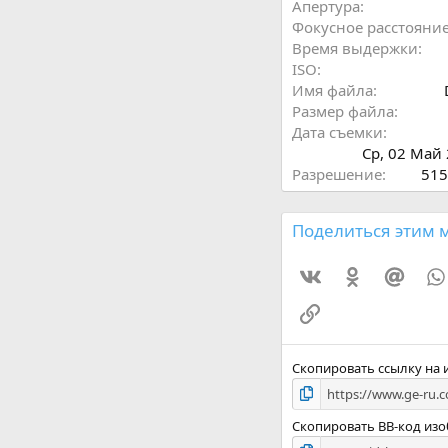
Апертура
Фокусное расстояни
Время выдержки
ISO
Имя файла
Размер файла
Дата съемки
Ср, 02 Май
Разрешение
515
Поделиться этим 
Vkontakte
Odnoklassni
Mail.
Ссылка
Скопировать ссылку на
Скопировать BB-код из