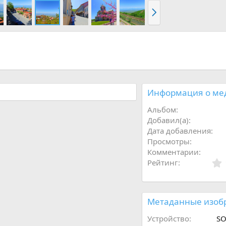
В
п
е
р
ё
д
Информация о ме
Альбом
Добавил(а)
Дата добавления
Просмотры
Комментарии
Рейтинг
Метаданные изоб
Устройство
SO