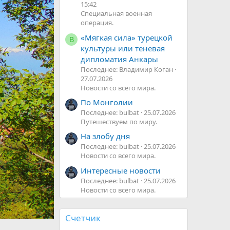
15:42
Специальная военная
операция.
В
«Мягкая сила» турецкой
В
п
культуры или теневая
е
дипломатия Анкары
р
Последнее: Владимир Коган
ё
27.07.2026
д
Новости со всего мира.
По Монголии
Последнее: bulbat
25.07.2026
Путешествуем по миру.
На злобу дня
Последнее: bulbat
25.07.2026
Новости со всего мира.
Интересные новости
Последнее: bulbat
25.07.2026
Новости со всего мира.
Счетчик