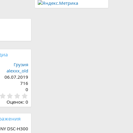
диа
Грузия
alexxx_old
06.07.2019
716
0
0
,
Оценок: 0
0
0
з
ражения
в
ё
NY DSC-H300
з