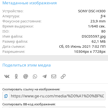
з
Метаданные изображения
в
ё
Устройство
SONY DSC-H300
з
Апертура
ƒ/4
д
Фокусное расстояние
23,9 mm
Время выдержки
1/640 сек.
ISO
80
Имя файла
DSC05597.jpg
Размер файла
62,1 МБ
Дата съемки
Сб, 05 Июнь 2021 7:02 ПП
Разрешение
10304px x 7728px
Поделиться этим медиа
Vkontakte
Odnoklassniki
Mail.ru
WhatsApp
Telegram
Электронная почта
Ссылка
Скопировать ссылку на изображение
Скопировать BB-код изображения