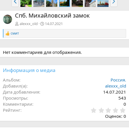
а
п
з
е
Спб. Михайловский замок
а
р
д
ё
alexxx_old
14.07.2021
д
смит
Р
е
а
к
Нет комментариев для отображения.
ц
и
и
:
Информация о медиа
Альбом
Россия.
Добавил(а)
alexxx_old
Дата добавления
14.07.2021
Просмотры
543
Комментарии
0
0
Рейтинг
,
Оценок: 0
0
0