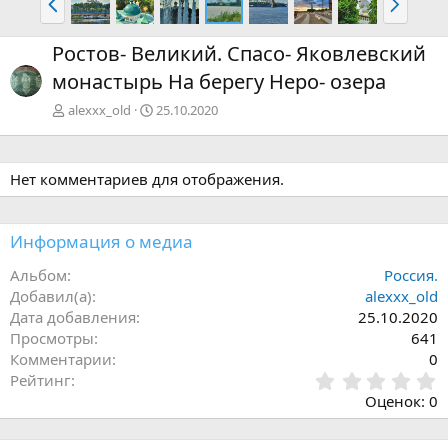
а
п
з
е
Ростов- Великий. Спасо- Яковлевский
а
р
монастырь На берегу Неро- озера
д
ё
д
alexxx_old
25.10.2020
Нет комментариев для отображения.
Информация о медиа
Альбом
Россия.
Добавил(а)
alexxx_old
Дата добавления
25.10.2020
Просмотры
641
Комментарии
0
0
Рейтинг
,
Оценок: 0
0
0