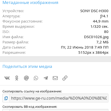
з
Метаданные изображения
в
ё
Устройство
SONY DSC-H300
з
Апертура
ƒ/4.1
д
Фокусное расстояние
44,9 mm
Время выдержки
1/320 сек.
ISO
80
Имя файла
DSC01026.jpg
Размер файла
7,2 МБ
Дата съемки
Пт, 22 Июнь 2018 7:49 ПП
Разрешение
5152px x 3864px
Поделиться этим медиа
Vkontakte
Odnoklassniki
Mail.ru
WhatsApp
Telegram
Электронная почта
Ссылка
Скопировать ссылку на изображение
Скопировать BB-код изображения