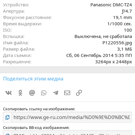
ё
Устройство
Panasonic DMC-TZ4
з
Апертура
ƒ/4.7
д
Фокусное расстояние
19,1 mm
Время выдержки
1/1000 сек.
ISO
100
Вспышка
Выключена, не сработала
Имя файла
P1220556.jpg
Размер файла
3,1 МБ
Дата съемки
Сб, 06 Сентябрь 2014 5:35 ПП
Разрешение
3264px x 2448px
Поделиться этим медиа
Vkontakte
Odnoklassniki
Mail.ru
WhatsApp
Telegram
Электронная почта
Ссылка
Скопировать ссылку на изображение
Скопировать BB-код изображения