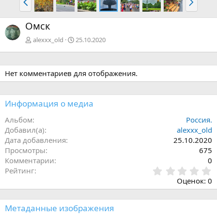
а
п
з
е
Омск
а
р
д
ё
alexxx_old
25.10.2020
д
Нет комментариев для отображения.
Информация о медиа
Альбом
Россия.
Добавил(а)
alexxx_old
Дата добавления
25.10.2020
Просмотры
675
Комментарии
0
0
Рейтинг
,
Оценок: 0
0
0
з
Метаданные изображения
в